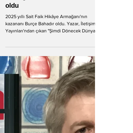
Litera
12 May 2025
71. Sait Faik Hikâye
Armağanı'nın kazananları belli
oldu
2025 yıllı Sait Faik Hikâye Armağanı'nın
kazananı Burçe Bahadır oldu. Yazar, İletişim
Yayınları'ndan çıkan "Şimdi Dönecek Dünya"
adlı...