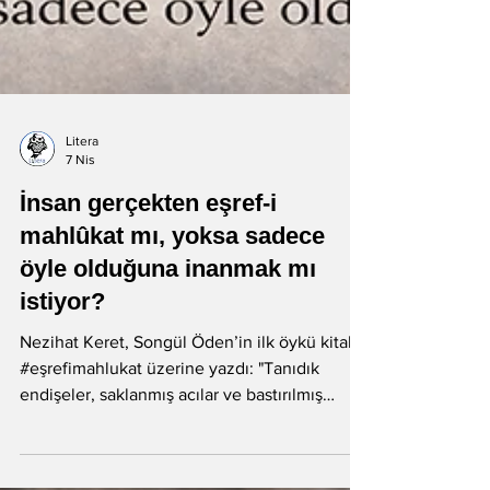
Litera
7 Nis
İnsan gerçekten eşref-i
mahlûkat mı, yoksa sadece
öyle olduğuna inanmak mı
istiyor?
Nezihat Keret, Songül Öden’in ilk öykü kitabı
#eşrefimahlukat üzerine yazdı: "Tanıdık
endişeler, saklanmış acılar ve bastırılmış