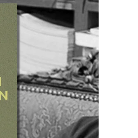
Umut Kaygısız, Esra Kahya’nın Tepsideki
Melek adlı romanı üzerine yazdı: "Geçmişle
savaşın, sıfır toplamlı bir oyuna dönüşmesi
neticesinde hikâye, okuruna konforlu bir barış
alanı sağlıyor." Yaşadığımız dünyaya farklı
gözle bakmamıza elçilik eden yazarların
başında, hiç kuşkusuz Chuck Palahniuk gelir.
Betimlemelerle uğraşmaz. Cümlelerini ara
sokaklara sokup çıkarması da ana fikre kırmızı
ışıkta fren yaptırmak yerine, gaz pedalına
yüklenmesi için telkinde bulunması da
muhakkak