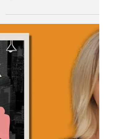
Litera
8 Tem 2025
Tarih içinde bir karaşın
yürüyüş: Karşı Roman
Gökhan Serdar Özaktaş, Ali Ayçil’in Karşı
Roman adlı romanı üzerine yazdı: "Roman
boyunca sarışınlık ve karaşınlık (esmerlik)...