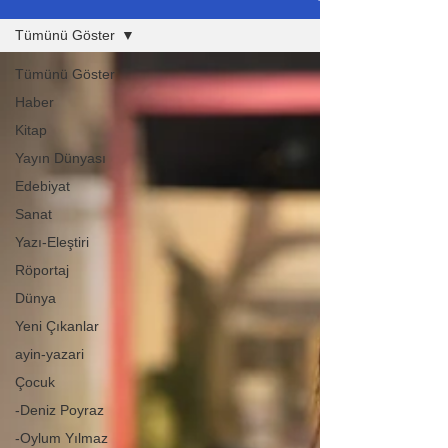
Tümünü Göster
Tümünü Göster
Haber
Kitap
Yayın Dünyası
Edebiyat
Sanat
Yazı-Eleştiri
Röportaj
Dünya
Yeni Çıkanlar
ayin-yazari
Çocuk
-Deniz Poyraz
-Oylum Yılmaz