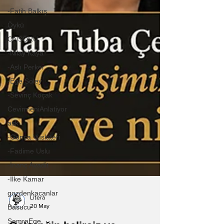
-Fatih Balkış
Öykü
ONSORU
-Nilay Kaya
-Aslı Perker
-Ege Soley
-Sevinç Koçak
CevirmeniAnlatiyor
ask
-Gonca Vuslateri
-Fadime Uslu
-İnanç Avadit
-İlke Kamar
gozdenkacanlar
Basucu
Litera
SemraEge
20 May