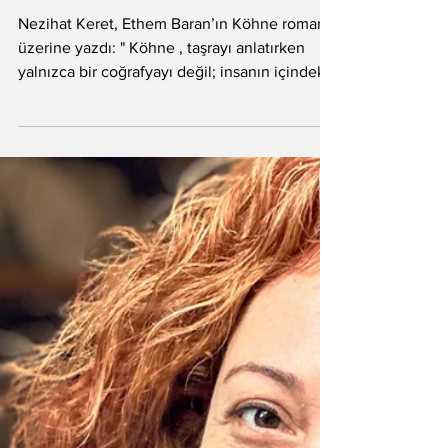
Litera
27 Şub
Köhne: Yazgının ve
yorgunluğun romanı
Nezihat Keret, Ethem Baran’ın Köhne romanı
üzerine yazdı: " Köhne , taşrayı anlatırken
yalnızca bir coğrafyayı değil; insanın içindeki
yıpranmayı ve kabullenişi de görünür kılıyor.
Yazar, yerel olanı evrensele yaslayarak, okura
kurtuluş vaat etmeyen gerçek bir hayatla baş
başa bırakıyor." Çıplak doğan şehirler vardır.
Onların ilk kundağı, masalların içinden
süzülen ve saf ritmiyle fısıldayan ninnilerdir.
Köhne , işte böyle bir şehrin tek kelimeye
sığmış bir yankısı. Orta Ana