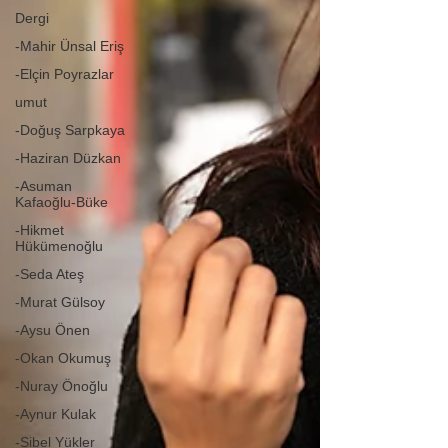
Dergi
-Mahir Ünsal Eriş
-Elçin Poyrazlar
umut
-Doğuş Sarpkaya
-Haziran Düzkan
-Asuman
Kafaoğlu-Büke
-Hikmet
Hükümenoğlu
-Seda Ateş
-Murat Gülsoy
-Aysu Önen
-Okan Okumuş
-Nuray Önoğlu
-Aynur Kulak
-Sibel Yükler