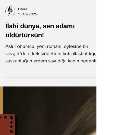
Litera
15 Ara 2025
İlahi dünya, sen adamı
öldürtürsün!
Aslı Tohumcu, yeni romanı, öylesine bir
sevgili 'de erkek şiddetinin kutsallaştırıldığı,
suskunluğun erdem sayıldığı, kadın bedeninin
pazarlık konusu edildiği dünyaya karşı yeni bir
dünya yaratıyor. Adaletin mahkemelerde
aranmadığı, yasaların erkekten yana
çalışmadığı... Öyle bir dünya ki, ne diyelim,