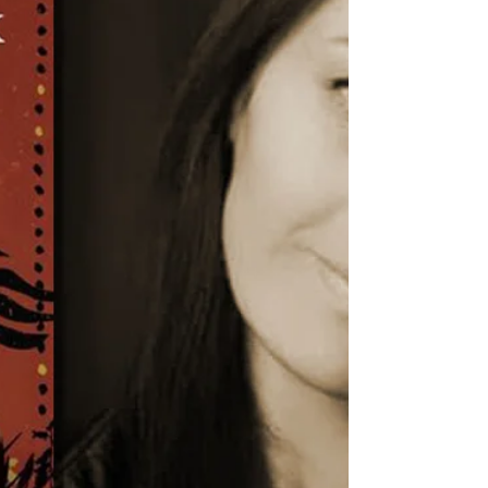
ilahi dünya, sen adamı öldürtürsün! öylesine
bir sevgili , gerçekle mitin, bedenle öfkenin,
aşkla yok edişin iç içe geçtiği bir eşik, gotik
ve radikal bir roman. Aslı Tohumcu Ar