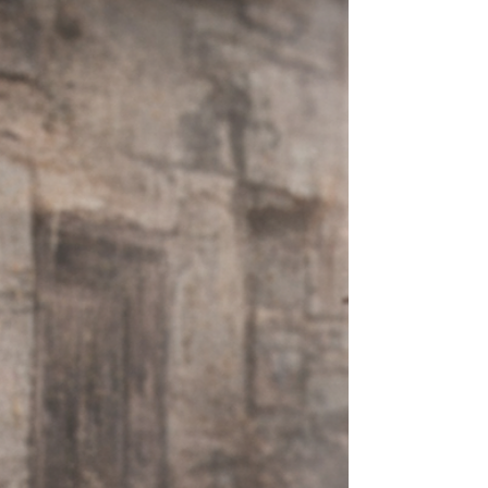
duygular; yazarın kendine has diliyle güçlü bir
anlatı dünyasına dönüşüyor." “Söylemek
istediğim şeyler var; hiç susmuyor ki!” Songül
Öden’in yazma ritüelini belki de en iyi anlatan
cümle bu. Kendimi bildim bileli yazıyorum
diyen yazar, ortaokul yıllarında çekmecelerde
biriktirdiği günlükleri ve şiirleri gün ışığına
çıkarmak için uzun yıllar beklemi