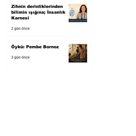
Zihnin derinliklerinden
bilimin ışığına; İnsanlık
Karnesi
2 gün önce
Öykü: Pembe Bornoz
3 gün önce
Temmuz 2026’da Litera
Edebiyat’ın en çok
okunanları
4 gün önce
Bugün yaşadığımız her
şeyin adı: Para Gürültüsü