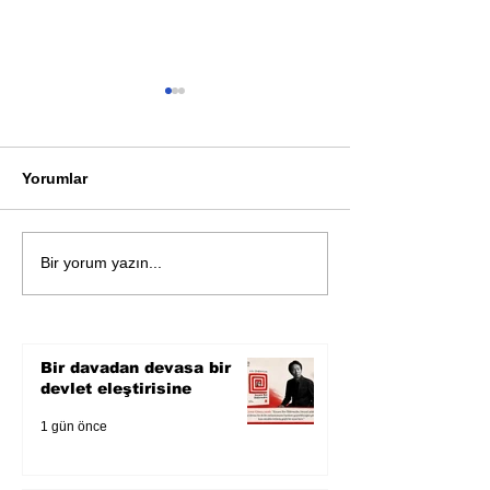
Yorumlar
Öykü: Pembe B
Zihnin derinliklerinden
Bir yorum yazın...
bilimin ışığına; İnsanlık
Karnesi
Bir davadan devasa bir
devlet eleştirisine
1 gün önce