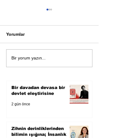
Yorumlar
Öykü: Pembe B
Zihnin derinliklerinden
Bir yorum yazın...
bilimin ışığına; İnsanlık
Karnesi
Bir davadan devasa bir
devlet eleştirisine
2 gün önce
Zihnin derinliklerinden
bilimin ışığına; İnsanlık