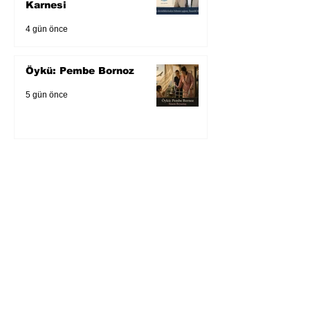
Karnesi
4 gün önce
Öykü: Pembe Bornoz
5 gün önce
Temmuz 2026’da Litera
Edebiyat’ın en çok
okunanları
6 gün önce
Bugün yaşadığımız her
şeyin adı: Para Gürültüsü
31 Tem