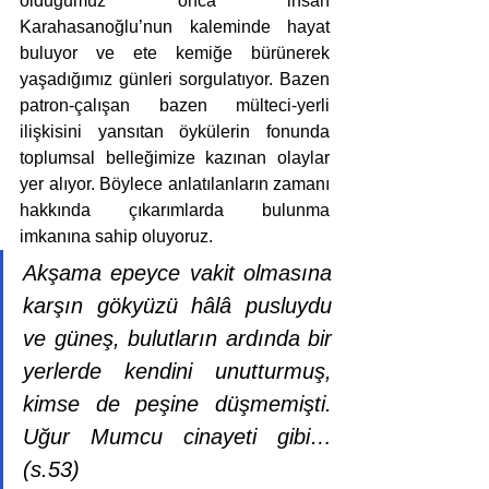
olduğumuz onca insan 
Karahasanoğlu’nun kaleminde hayat 
buluyor ve ete kemiğe bürünerek 
yaşadığımız günleri sorgulatıyor. Bazen 
patron-çalışan bazen mülteci-yerli 
ilişkisini yansıtan öykülerin fonunda 
toplumsal belleğimize kazınan olaylar 
yer alıyor. Böylece anlatılanların zamanı 
hakkında çıkarımlarda bulunma 
imkanına sahip oluyoruz. 
Akşama epeyce vakit olmasına 
karşın gökyüzü hâlâ pusluydu 
ve güneş, bulutların ardında bir 
yerlerde kendini unutturmuş, 
kimse de peşine düşmemişti. 
Uğur Mumcu cinayeti gibi…
(s.53)