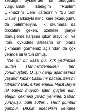
sevdiğim öykülerden biri olduğunu 
vurgulamak istediğim "Rüstem 
Çıkmazı"nı Cem Karaca’nın “Bu Son 
Olsun” şarkısıyla ikinci kere okuduğumu 
da belirtmeliyim. İlk okumada da 
dikkatimi çeken, özellikle geriye 
dönüşlerde karşıma çıkan alaycı dil ve 
ironi, öyküdeki zıtlıkların ön plana 
çıkmasını görmemiz açısından da çok 
yerinde bir tercih olmuş.
 “Ne tür bir kaza bu, kırk yedinizde 
Sultan Hanım?”demekten ben 
yorulmuştum. O işin hangi aşamasında 
yaşandı kaza? Lastik mi patladı, fren mi 
tutmadı? Bak, erken emekli Macit Bey’e 
laf ediyor muyuz? İşten güçten elini 
eteğini çekmesi yaradı yeminle. Sabah 
yürüyüşü, ballı sütler… Herif gümbür 
gümbür. Dikkat edeceksin kendine 