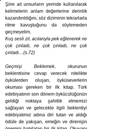
Şiire ait unsurların yerinde kullanılarak 
kelimelerin anlam değerlerine derinlik 
kazandırıldığını, söz diziminin tekrarlarla 
ritme kavuştuğunu da söylemeden 
geçmeyelim.
Kuş sesli zil, acılarıyla pek eğlenerek ne 
çok çınladı, ne çok çınladı, ne çok 
çınladı…(s.72)
Geçmişi Beklemek
, okurunun 
beklentisine cevap verecek nitelikte 
öykülerden oluşan, öyküseverlerin 
okuması gereken bir ilk kitap. Türk 
edebiyatının son dönem öykücülüğünün 
geldiği noktaya şahitlik etmemizi 
sağlayan ve gelecekle ilgili beklentiyi 
edebiyatımız adına diri tutan ve aldığı 
ödüle de yakışan, emeğin ve direnişin 
önemini hatırlatan bir ilk kitap. Okuyanı 