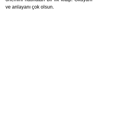
ve anlayanı çok olsun.
GEÇMİŞİ BEKLEMEK
Üzeyir Karahasanoğlu
Manos Kitap, 2022
94 s.
inceleme
manos kitap
Haber
Yazı-Eleştiri
Hepsini Gör
Son Yazılar