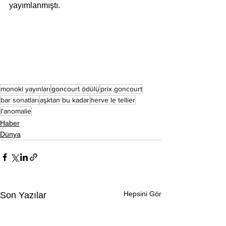
yayımlanmıştı.
monokl yayınları
goncourt ödülü
prix goncourt
bar sonatları
aşktan bu kadar
herve le tellier
l'anomalie
Haber
Dünya
Hepsini Gör
Son Yazılar