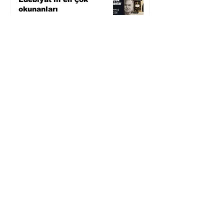
okunanları
6 gün önce
Bugün yaşadığımız her
şeyin adı: Para Gürültüsü
31 Tem
Yüksel Aksu, Zülfü
Livaneli'nin Balıkçı ve
Oğlu romanını sinemaya
uyarlıyor
30 Tem
Köle Jim'in gözünden
yeniden yazılan bir
Amerikan klasiği