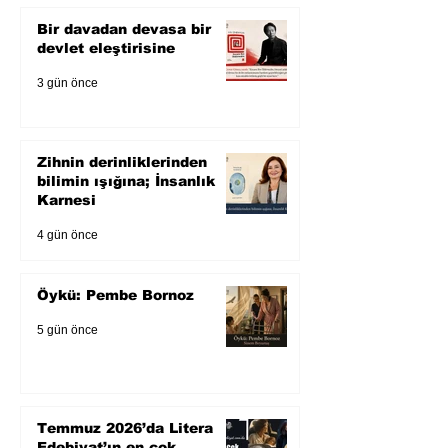
Bir davadan devasa bir
devlet eleştirisine
3 gün önce
Zihnin derinliklerinden
bilimin ışığına; İnsanlık
Karnesi
4 gün önce
Öykü: Pembe Bornoz
5 gün önce
Temmuz 2026’da Litera
Edebiyat’ın en çok