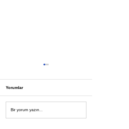
Yorumlar
Öykü: Pembe B
Zihnin derinliklerinden
Bir yorum yazın...
bilimin ışığına; İnsanlık
Karnesi