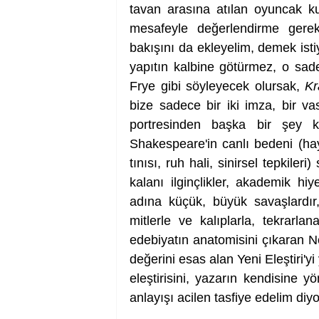
tavan arasına atılan oyuncak kut
mesafeyle değerlendirme gerekl
bakışını da ekleyelim, demek isti
yapıtın kalbine götürmez, o sade
Frye gibi söyleyecek olursak, 
Kr
bize sadece bir iki imza, bir vas
portresinden başka bir şey k
Shakespeare'in canlı bedeni (hayal
tınısı, ruh hali, sinirsel tepkiler
kalanı ilginçlikler, akademik hiy
adına küçük, büyük savaşlardır,
mitlerle ve kalıplarla, tekrarla
edebiyatın anatomisini çıkaran Nor
değerini esas alan Yeni Eleştiri'y
eleştirisini, yazarın kendisine y
anlayışı acilen tasfiye edelim diy