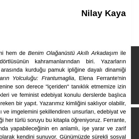
Nilay Kaya
mi hem de 
Benim Olağanüstü Akıllı Arkadaşım
 ile 
rtlüsünün kahramanlarından biri. Yazarların 
 arasında kurduğu pamuk ipliğine dayalı dinamiği 
arın Yolculuğu: Frantumaglia
, Elena Ferrante'nin 
nine son derece "içeriden" tanıklık etmemize izin 
leri ve feminist edebiyat konulu derslerde başlıca 
ken bir yapıt. Yazarımız kimliğini saklıyor olabilir, 
ve imgelemini şekillendiren unsurları, edebiyat ve 
ği her türlü soruyu bu kitapla öğreniyoruz. Ferrante, 
ında yapabileceğinin en anlamlı, işe yarar ve zarif 
r olarak kendini sunuyor. Günümüzde sürekli sosyal 