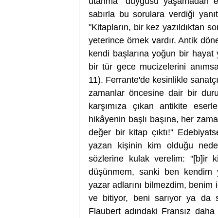
utanma" duygusu yaşamadan edem
sabırla bu sorulara verdiği yanı
"Kitapların, bir kez yazıldıktan so
yeterince örnek vardır. Antik dön
kendi başlarına yoğun bir hayat 
bir tür gece mucizelerini anımsat
11). Ferrante'de kesinlikle sanat
zamanlar öncesine dair bir dur
karşımıza çıkan antikite eserler
hikâyenin başlı başına, her zama
değer bir kitap çıktı!" Edebiyat
yazan kişinin kim olduğu neden 
sözlerine kulak verelim: "[b]i
düşünmem, sanki ben kendim ya
yazar adlarını bilmezdim, benim iç
ve bitiyor, beni sarıyor ya da 
Flaubert adındaki Fransız daha s