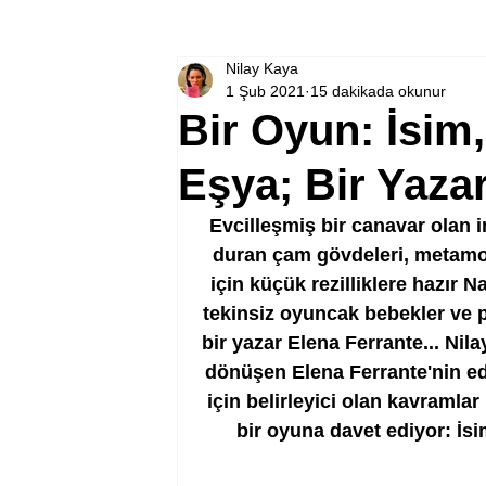
Nilay Kaya
1 Şub 2021
15 dakikada okunur
Bir Oyun: İsim,
Eşya; Bir Yaza
Evcilleşmiş bir canavar olan 
duran çam gövdeleri, metamo
için küçük rezilliklere hazır Na
tekinsiz oyuncak bebekler ve p
bir yazar Elena Ferrante... Nil
dönüşen Elena Ferrante'nin ed
için belirleyici olan kavramlar
bir oyuna davet ediyor: İsi