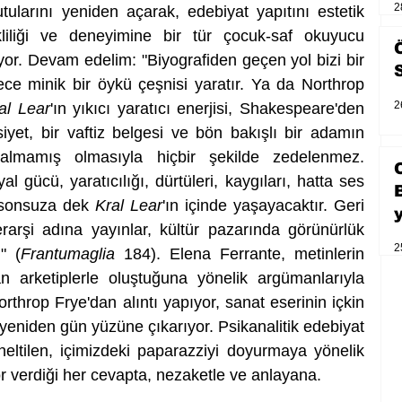
2
ularını yeniden açarak, edebiyat yapıtını estetik 
iliği ve deneyimine bir tür çocuk-saf okuyucu 
yor. Devam edelim: "Biyografiden geçen yol bizi bir 
ce minik bir öykü çeşnisi yaratır. Ya da Northrop 
2
al Lear
'ın yıkıcı yaratıcı enerjisi, Shakespeare'den 
iyet, bir vaftiz belgesi ve bön bakışlı bir adamın 
almamış olmasıyla hiçbir şekilde zedelenmez. 
 gücü, yaratıcılığı, dürtüleri, kaygıları, hatta ses 
i) sonsuza dek 
Kral Lear
'ın içinde yaşayacaktır. Geri 
erarşi adına yayınlar, kültür pazarında görünürlük 
2
" (
Frantumaglia 
184). Elena Ferrante, metinlerin 
nan arketiplerle oluştuğuna yönelik argümanlarıyla 
throp Frye'dan alıntı yapıyor, sanat eserinin içkin 
i yeniden gün yüzüne çıkarıyor. Psikanalitik edebiyat 
öneltilen, içimizdeki paparazziyi doyurmaya yönelik 
or verdiği her cevapta, nezaketle ve anlayana. 