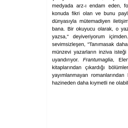
medyada arz-ı endam eden, fot
konuda fikri olan ve bunu payl
dünyasıyla mütemadiyen iletişim
bana. Bir okuyucu olarak, o ya
yazsa," deyiveriyorum içimden
sevimsizleşen, "Tanımasak daha i
münzevi yazarların inziva isteği 
uyandırıyor. 
Frantumaglia
, Ele
kitaplarından çıkardığı bölümle
yayımlanmayan romanlarından 
hazineden daha kıymetli ne olabil