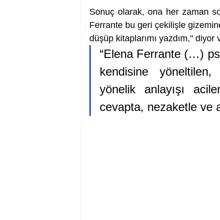
Sonuç olarak, ona her zaman sor
Ferrante bu geri çekilişle gizemi
düşüp kitaplarımı yazdım," diyor ve
“Elena Ferrante (…) psik
kendisine yöneltilen,
yönelik anlayışı acile
cevapta, nezaketle ve 