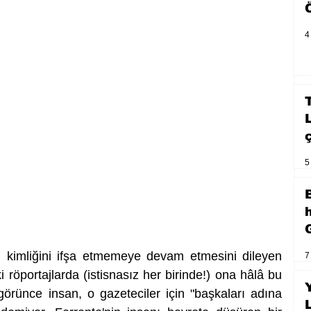
4
5
 kimliğini ifşa etmemeye devam etmesini dileyen 
7
ki röportajlarda (istisnasız her birinde!) ona hâlâ bu 
örünce insan, o gazeteciler için "başkaları adına 