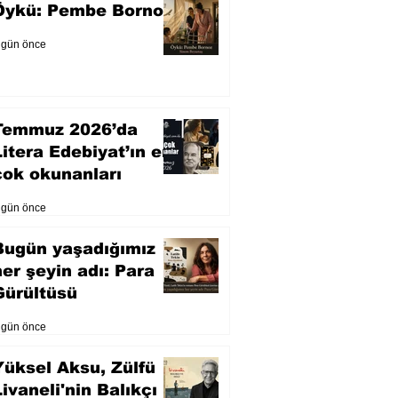
Öykü: Pembe Bornoz
 gün önce
Temmuz 2026’da
Litera Edebiyat’ın en
çok okunanları
 gün önce
Bugün yaşadığımız
her şeyin adı: Para
Gürültüsü
 gün önce
Yüksel Aksu, Zülfü
Livaneli'nin Balıkçı