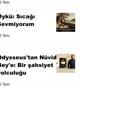
8 Tem
Öykü: Sıcağı
Sevmiyorum
6 Tem
Odysseus'tan Nüvid
Bey'e: Bir şahsiyet
yolculuğu
5 Tem