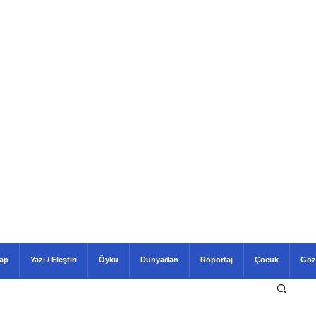
tap
Yazı / Eleştiri
Öykü
Dünyadan
Röportaj
Çocuk
Göz