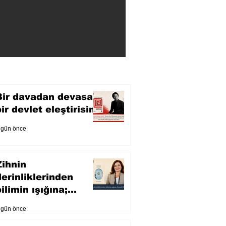
Bir davadan devasa
bir devlet eleştirisine
 gün önce
Zihnin
derinliklerinden
ilimin ışığına;
İnsanlık Karnesi
 gün önce