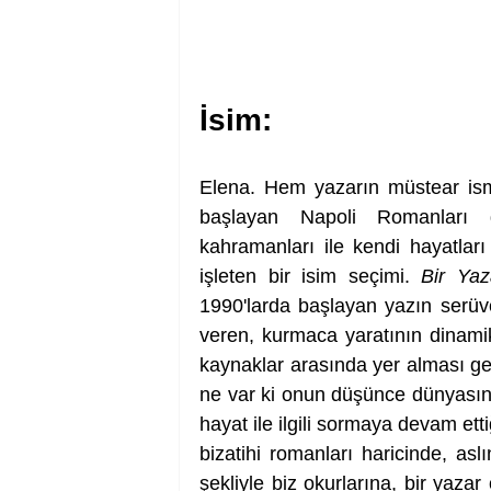
İsim: 
Elena. Hem yazarın müstear is
başlayan Napoli Romanları dö
kahramanları ile kendi hayatları
işleten bir isim seçimi. 
Bir Yaz
1990'larda başlayan yazın serüve
veren, kurmaca yaratının dinamik
kaynaklar arasında yer alması gere
ne var ki onun düşünce dünyasını 
hayat ile ilgili sormaya devam etti
bizatihi romanları haricinde, asl
şekliyle biz okurlarına, bir yaza