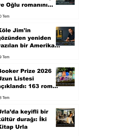
ve Oğlu romanını
sinemaya uyarlıyor
0 Tem
Köle Jim'in
gözünden yeniden
yazılan bir Amerikan
klasiği
9 Tem
Booker Prize 2026
Uzun Listesi
açıklandı: 163 roman
arasından seçilen 13
8 Tem
eser yarışacak
rla’da keyifli bir
kültür durağı: İki
Kitap Urla