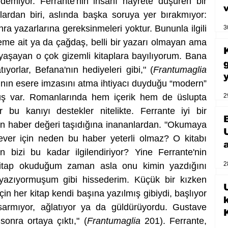
iyor. Ferrante'nin insanı hayrete düşüren bir 
tlardan biri, aslında başka soruya yer bırakmıyor: 
nra yazarlarına gereksinmeleri yoktur. Bununla ilgili 
3
eme ait ya da çağdaş, belli bir yazarı olmayan ama 
yaşayan o çok gizemli kitaplara bayılıyorum. Bana 
ıyorlar, Befana'nın hediyeleri gibi," (
Frantumaglia
çının esere imzasını atma ihtiyacı duyduğu “modern” 
2
uş var. Romanlarında hem içerik hem de üslupta 
 bu kanıyı destekler nitelikte. Ferrante iyi bir 
n haber değeri taşıdığına inananlardan. "Okumaya 
sever için neden bu haber yeterli olmaz? O kitabı 
bizi bu kadar ilgilendiriyor? Yine Ferrante'nin 
2
r kitap okuduğum zaman asla onu kimin yazdığını 
zıyormuşum gibi hissederim. Küçük bir kızken 
U
in her kitap kendi başına yazılmış gibiydi, başlıyor 
sarmıyor, ağlatıyor ya da güldürüyordu. Gustave 
onra ortaya çıktı," (
Frantumaglia
 201). Ferrante, 