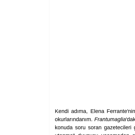
Kendi adıma, Elena Ferrante'nin
okurlarındanım. 
Frantumaglia
'da
konuda soru soran gazetecileri g