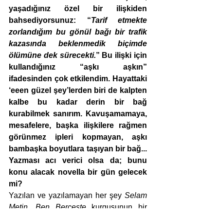
yaşadığınız özel bir ilişkiden 
bahsediyorsunuz: “
Tarif etmekte 
zorlandığım bu gönül bağı bir trafik 
kazasında beklenmedik biçimde 
ölümüne dek sürecekti.
” Bu ilişki için 
kullandığınız “aşkı aşkın” 
ifadesinden çok etkilendim. Hayattaki 
‘eeen güzel şey’lerden biri de kalpten 
kalbe bu kadar derin bir bağ 
kurabilmek sanırım. Kavuşamamaya, 
mesafelere, başka ilişkilere rağmen 
görünmez ipleri kopmayan, aşkı 
bambaşka boyutlara taşıyan bir bağ... 
Yazması acı verici olsa da; bunu 
konu alacak novella bir gün gelecek 
mi?
Yazılan ve yazılamayan her şey 
Selam 
Metin, Ben Berceste
 kurgusunun bir 