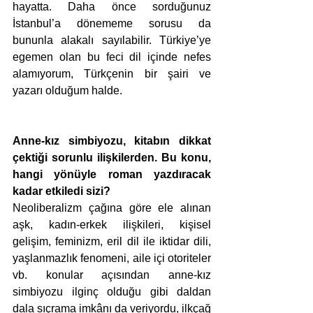
hayatta. Daha önce sorduğunuz 
İstanbul’a dönememe sorusu da 
bununla alakalı sayılabilir. Türkiye’ye 
egemen olan bu feci dil içinde nefes 
alamıyorum, Türkçenin bir şairi ve 
yazarı olduğum halde.
Anne-kız simbiyozu, kitabın dikkat 
çektiği sorunlu ilişkilerden. Bu konu, 
hangi yönüyle roman yazdıracak 
kadar etkiledi sizi?
Neoliberalizm çağına göre ele alınan 
aşk, kadın-erkek ilişkileri, kişisel 
gelişim, feminizm, eril dil ile iktidar dili, 
yaşlanmazlık fenomeni, aile içi otoriteler 
vb. konular açısından anne-kız 
simbiyozu ilginç olduğu gibi daldan 
dala sıçrama imkânı da veriyordu, ilkçağ 