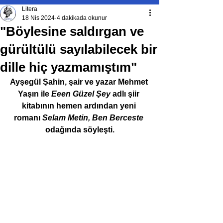
Litera
18 Nis 2024
4 dakikada okunur
"Böylesine saldırgan ve
gürültülü sayılabilecek bir
dille hiç yazmamıştım"
Ayşegül Şahin, şair ve yazar Mehmet 
Yaşın ile 
Eeen Güzel Şey
 adlı şiir 
kitabının hemen ardından yeni 
romanı 
Selam Metin, Ben Berceste
odağında söyleşti.