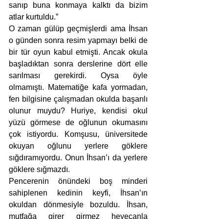
sanıp buna konmaya kalktı da bizim 
atlar kurtuldu.”
O zaman gülüp geçmişlerdi ama İhsan 
o günden sonra resim yapmayı belki de 
bir tür oyun kabul etmişti. Ancak okula 
başladıktan sonra derslerine dört elle 
sarılması gerekirdi. Oysa öyle 
olmamıştı. Matematiğe kafa yormadan, 
fen bilgisine çalışmadan okulda başarılı 
olunur muydu? Huriye, kendisi okul 
yüzü görmese de oğlunun okumasını 
çok istiyordu. Komşusu, üniversitede 
okuyan oğlunu yerlere göklere 
sığdıramıyordu. Onun İhsan’ı da yerlere 
göklere sığmazdı. 
Pencerenin önündeki boş minderi 
sahiplenen kedinin keyfi, İhsan’ın 
okuldan dönmesiyle bozuldu. İhsan, 
mutfağa girer girmez heyecanla 