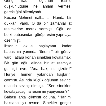
Genç kadın, oğlunun resme 
düşkünlüğüne ne anlam vermesi 
gerektiğini bilemiyordu. 
Kocası Mehmet nalbanttı. Handa bir 
dükkanı vardı. O da bir zamanlar at 
resimlerine merak sarmıştı. Oğlu da 
belki babasından görüp resim yapmaya 
özenmişti. 
İhsan’ın okula başlayana kadar 
babasının yanında “önemli” bir görevi 
vardı: atlara konan sinekleri kovalamak. 
Bir gün oğlu elinde bir at resmiyle 
gelmişti eve. “Ana bak, ne çizdim!” 
Huriye, hemen yalandan kaşlarını 
çatmıştı. Aslında küçük oğlunun sevinci 
ona da sevinç olmuştu. “Sen sinekleri 
kovalayacağına resim mi yapıyorsun?”
Babası arka çıkmıştı oğluna. “Hanım, 
baksana şu resme. Sinekler gerçek 