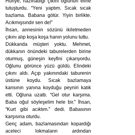
Huriye, hazırladığı çıkını oğlunun eline 
tutuşturdu. “Yeni yaptım. Sıcak sıcak 
bazlama. Babana götür. Yiyin birlikte. 
Acıkmışsındır sen de!”
İhsan, annesinin sözünü ikiletmeden 
çıkını alıp koşa koşa hanın yolunu tuttu. 
Dükkanda müşteri yoktu. Mehmet, 
dükkanın önündeki taburelerden birine 
oturmuş, güneşin keyfini çıkarıyordu. 
Oğlunu görünce yüzü güldü. Elindeki 
çıkını aldı. Açıp yakınındaki taburenin 
üstüne koydu. Sıcak bazlamaya 
karısının yanına koyduğu peyniri katık 
etti. Oğluna uzattı. “Gel otur karşıma. 
Baba oğul söyleşelim hele bir.” İhsan, 
“Kurt gibi acıktım.” dedi. Babasının 
karşısına oturdu.
Genç adam, bazlamasından kopardığı 
aceleci lokmaların ardından 