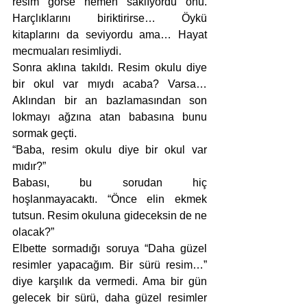
resim görse hemen saklıyordu onu. 
Harçlıklarını biriktirirse… Öykü 
kitaplarını da seviyordu ama… Hayat 
mecmuaları resimliydi.  
Sonra aklına takıldı. Resim okulu diye 
bir okul var mıydı acaba? Varsa… 
Aklından bir an bazlamasından son 
lokmayı ağzına atan babasına bunu 
sormak geçti. 
“Baba, resim okulu diye bir okul var 
mıdır?”
Babası, bu sorudan hiç 
hoşlanmayacaktı. “Önce elin ekmek 
tutsun. Resim okuluna gideceksin de ne 
olacak?”
Elbette sormadığı soruya “Daha güzel 
resimler yapacağım. Bir sürü resim…” 
diye karşılık da vermedi. Ama bir gün 
gelecek bir sürü, daha güzel resimler 