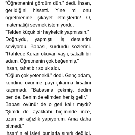
“Öğretmenini gördüm dün.” dedi. İhsan, 
gerildiğini hissetti. Yine mi onu 
öğretmenine şikayet etmişlerdi? O, 
matematiği sevmek istemiyordu. 
“Telden küçük bir heykelcik yapmışsın.”
Doğruydu, yapmıştı. İş derslerini 
seviyordu. Babası, sürdürdü sözlerini. 
“Rahlede Kuran okuyan yaşlı, sakallı bir 
adam. Öğretmenin çok beğenmiş.”
İhsan, rahat bir soluk aldı. 
“Oğlun çok yetenekli.” dedi. Genç adam, 
kendine övünme payı çıkarma fırsatını 
kaçırmadı. “Babasına çekmiş, dedim 
ben de. Benim de elimden her iş gelir.”
Babası övünür de o geri kalır mıydı? 
“Şimdi de ayakkabı biçiminde ince, 
uzun bir ağızlık yapıyorum. Ama daha 
bitmedi.”
İhsan’ın el işleri bunlarla sınırlı değildi. 