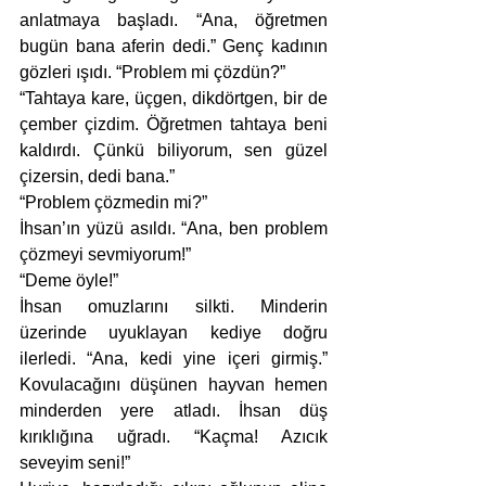
anlatmaya başladı. “Ana, öğretmen 
bugün bana aferin dedi.” Genç kadının 
gözleri ışıdı. “Problem mi çözdün?”
“Tahtaya kare, üçgen, dikdörtgen, bir de 
çember çizdim. Öğretmen tahtaya beni 
kaldırdı. Çünkü biliyorum, sen güzel 
çizersin, dedi bana.”
“Problem çözmedin mi?”
İhsan’ın yüzü asıldı. “Ana, ben problem 
çözmeyi sevmiyorum!”
“Deme öyle!”
İhsan omuzlarını silkti. Minderin 
üzerinde uyuklayan kediye doğru 
ilerledi. “Ana, kedi yine içeri girmiş.” 
Kovulacağını düşünen hayvan hemen 
minderden yere atladı. İhsan düş 
kırıklığına uğradı. “Kaçma! Azıcık 
seveyim seni!”