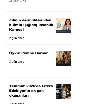
18 saat önce
Zihnin derinliklerinden
bilimin ışığına; İnsanlık
Karnesi
2 gün önce
Öykü: Pembe Bornoz
3 gün önce
Temmuz 2026’da Litera
Edebiyat’ın en çok
okunanları
4 gün önce