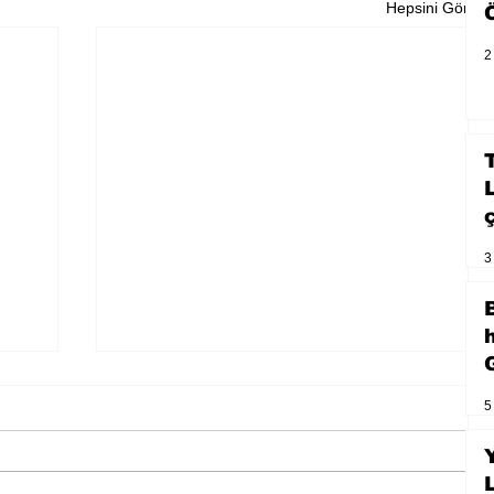
Hepsini Gör
2
3
5