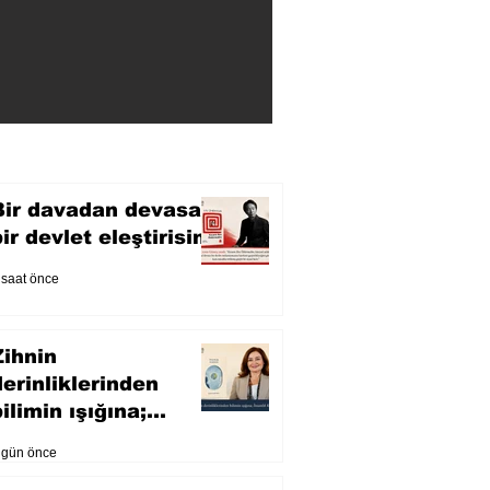
Bir davadan devasa
bir devlet eleştirisine
 saat önce
Zihnin
derinliklerinden
ilimin ışığına;
İnsanlık Karnesi
 gün önce