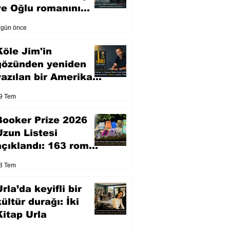
ve Oğlu romanını
sinemaya uyarlıyor
 gün önce
Köle Jim'in
gözünden yeniden
yazılan bir Amerikan
klasiği
9 Tem
Booker Prize 2026
Uzun Listesi
açıklandı: 163 roman
arasından seçilen 13
8 Tem
eser yarışacak
rla’da keyifli bir
kültür durağı: İki
Kitap Urla