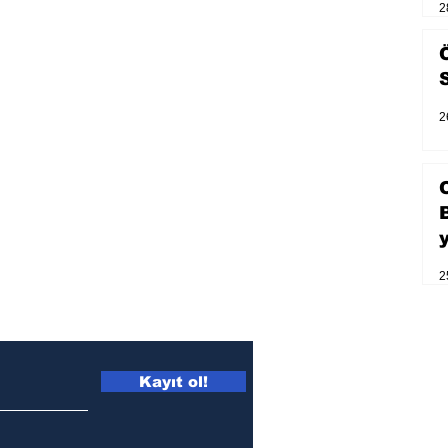
2
2
2
Kayıt ol!