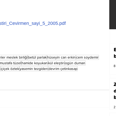
stiri_Cevirmen_sayi_5_2005.pdf
ler meslek birliği
betül parlak
hüseyin can erkin
cem soydemir
mustafa tüzel
hamide koyukan
kül eleştiri
ogün duman
8
n
çiçek öztek
yasemin tezgiden
devrim çetinkasap
b
2