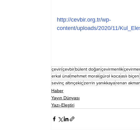
http://cevbir.org.tr/wp-
content/uploads/2020/11/Kul_Ele
çeviri
çevbir
bülent doğan
çevirmenlik
çevirmen
erkal ünal
mehmet moralı
gürol koca
aslı biçen
sevinç altınçekiç
zerrin yanıkkaya
renan akma
Haber
Yayın Dünyası
Yazı-Eleştiri