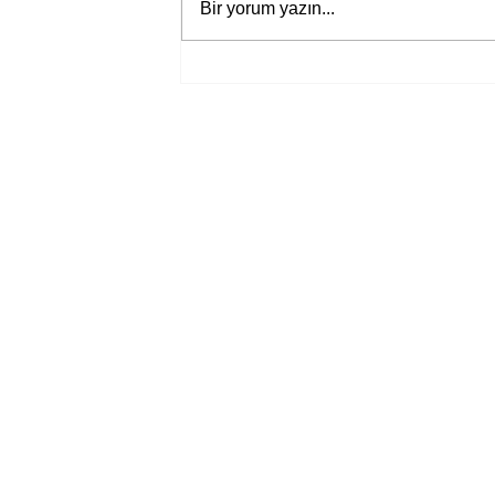
Bir yorum yazın...
Bir davadan devasa bir devlet
eleştirisine