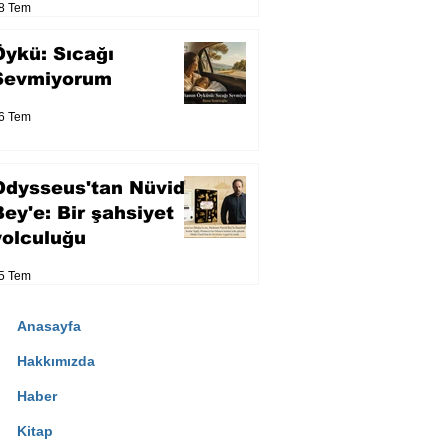
8 Tem
Öykü: Sıcağı
Sevmiyorum
6 Tem
Odysseus'tan Nüvid
Bey'e: Bir şahsiyet
yolculuğu
5 Tem
Anasayfa
Hakkımızda
Haber
Kitap