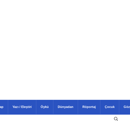
tap
Yazı / Eleştiri
Öykü
Dünyadan
Röportaj
Çocuk
Göz