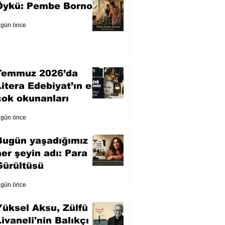
Öykü: Pembe Bornoz
 gün önce
Temmuz 2026’da
Litera Edebiyat’ın en
çok okunanları
 gün önce
Bugün yaşadığımız
her şeyin adı: Para
Gürültüsü
 gün önce
Yüksel Aksu, Zülfü
Livaneli'nin Balıkçı