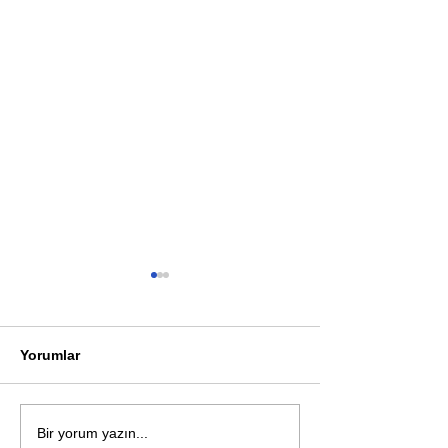
Yorumlar
Öykü: Pembe B
Zihnin derinliklerinden
Bir yorum yazın...