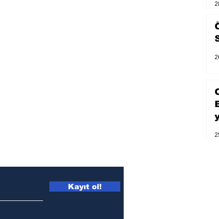
2
2
2
Kayıt ol!