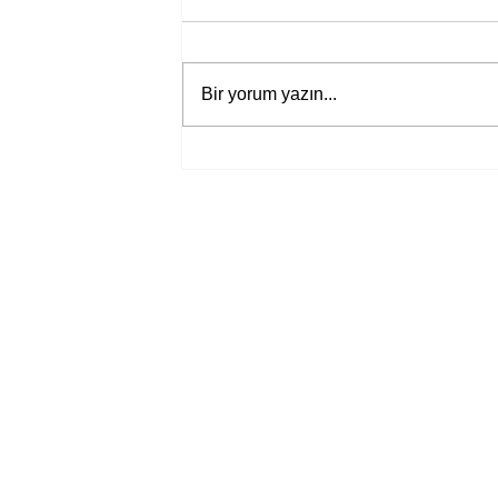
Bir yorum yazın...
Bir davadan devasa bir devlet
eleştirisine