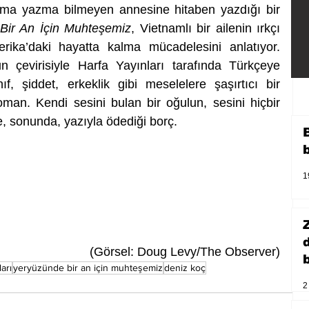
kuma yazma bilmeyen annesine hitaben yazdığı bir 
Bir An İçin Muhteşemiz
, Vietnamlı bir ailenin ırkçı 
rika’daki hayatta kalma mücadelesini anlatıyor. 
 çevirisiyle Harfa Yayınları tarafında Türkçeye 
ıf, şiddet, erkeklik gibi meselelere şaşırtıcı bir 
oman. Kendi sesini bulan bir oğulun, sesini hiçbir 
sonunda, yazıyla ödediği borç.
1
(Görsel: Doug Levy/The Observer)
b
arı
yeryüzünde bir an için muhteşemiz
deniz koç
2