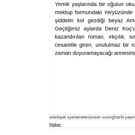
Yirmili yaşlarında bir oğulun o
mektup formundaki 
Yeryüzünde 
şiddetin kol gezdiği beyaz Ame
Geçtiğimiz aylarda Deniz Koç'un
kazandırılan roman, ırkçılık, sın
cesaretle giren, unutulmaz bir r
zaman duyuramayacağı annesine, 
edebiyat uyarlamaları
ocean vuong
harfa yayınl
Haber