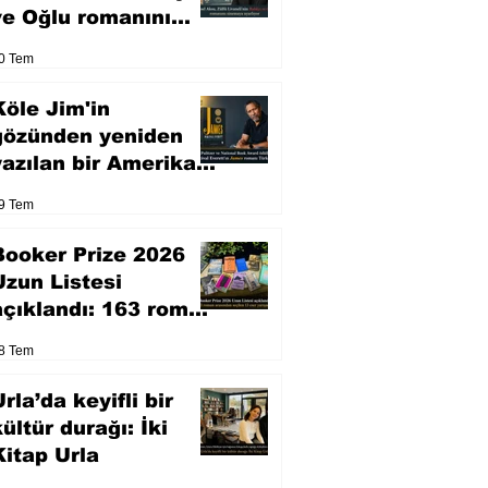
ve Oğlu romanını
sinemaya uyarlıyor
0 Tem
Köle Jim'in
gözünden yeniden
yazılan bir Amerikan
klasiği
9 Tem
Booker Prize 2026
Uzun Listesi
açıklandı: 163 roman
arasından seçilen 13
8 Tem
eser yarışacak
rla’da keyifli bir
kültür durağı: İki
Kitap Urla