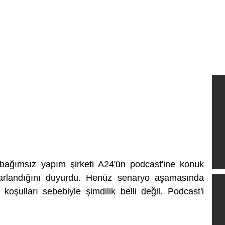
bağımsız yapım şirketi A24'ün podcast'ine konuk 
arlandığını duyurdu. Henüz senaryo aşamasında 
olan filmin çıkış tarihi, pandemi koşulları sebebiyle şimdilik belli değil. Podcast'i 