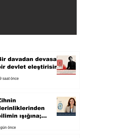
Bir davadan devasa
bir devlet eleştirisine
9 saat önce
Zihnin
derinliklerinden
ilimin ışığına;
İnsanlık Karnesi
 gün önce