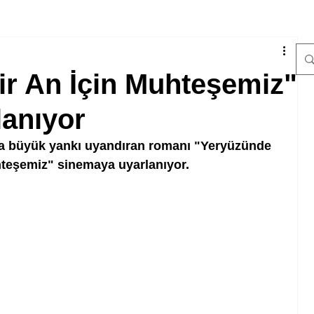
r An İçin Muhteşemiz"
lanıyor
 büyük yankı uyandıran romanı "Yeryüzünde 
hteşemiz" sinemaya uyarlanıyor.