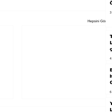
3
Hepsini Gör
4
6