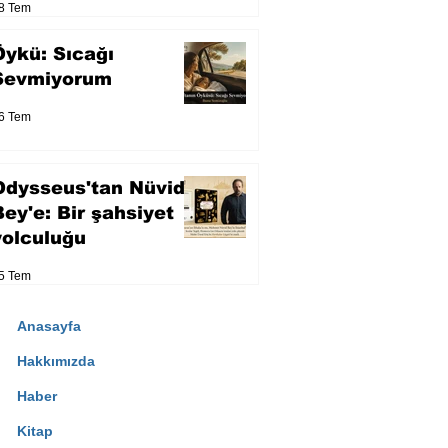
8 Tem
Öykü: Sıcağı
Sevmiyorum
6 Tem
Odysseus'tan Nüvid
Bey'e: Bir şahsiyet
yolculuğu
5 Tem
Anasayfa
Hakkımızda
Haber
Kitap