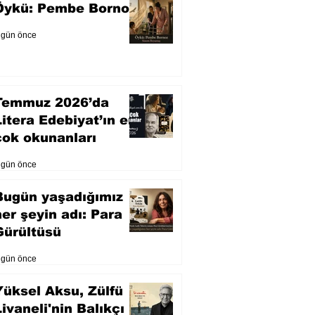
Öykü: Pembe Bornoz
 gün önce
Temmuz 2026’da
Litera Edebiyat’ın en
çok okunanları
 gün önce
Bugün yaşadığımız
her şeyin adı: Para
Gürültüsü
 gün önce
Yüksel Aksu, Zülfü
Livaneli'nin Balıkçı