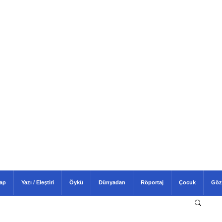
tap
Yazı / Eleştiri
Öykü
Dünyadan
Röportaj
Çocuk
Göz