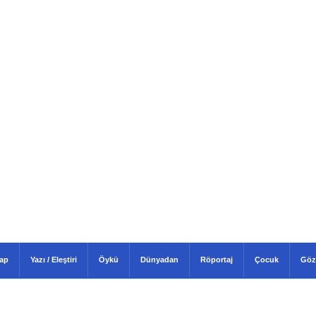
tap
Yazı / Eleştiri
Öykü
Dünyadan
Röportaj
Çocuk
Göz