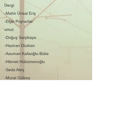
Dergi
-Mahir Ünsal Eriş
-Elçin Poyrazlar
umut
-Doğuş Sarpkaya
-Haziran Düzkan
-Asuman Kafaoğlu-Büke
-Hikmet Hükümenoğlu
-Seda Ateş
-Murat Gülsoy
-Aysu Önen
-Okan Okumuş
-Nuray Önoğlu
-Aynur Kulak
-Sibel Yükler
-Fatih Balkış