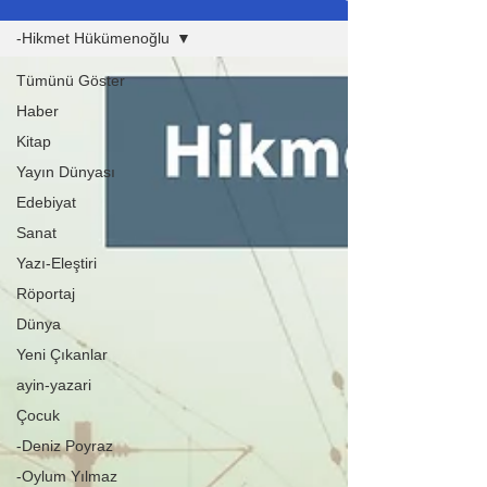
-Hikmet Hükümenoğlu
Tümünü Göster
Haber
Kitap
Yayın Dünyası
Edebiyat
Sanat
Yazı-Eleştiri
Röportaj
Dünya
Yeni Çıkanlar
ayin-yazari
Çocuk
-Deniz Poyraz
-Oylum Yılmaz