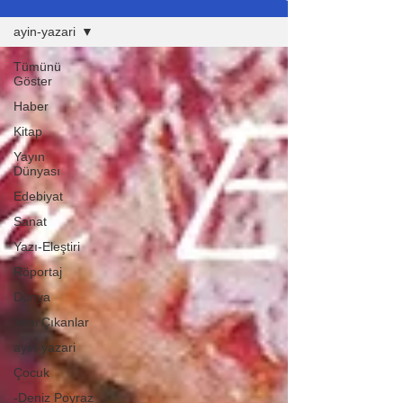
ayin-yazari
Tümünü
Göster
Haber
Kitap
Yayın
Dünyası
Edebiyat
Sanat
Yazı-Eleştiri
Röportaj
Dünya
Yeni Çıkanlar
ayin-yazari
Çocuk
-Deniz Poyraz