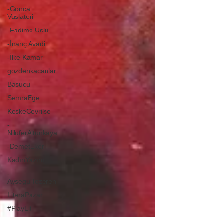
-Gonca
Vuslateri
-Fadime Uslu
-İnanç Avadit
-İlke Kamar
gozdenkacanlar
Basucu
SemraEge
KeskeCevrilse
-
NiluferAltunkaya
-DemetEker
KadınYazını
-
AysegulTozeren
LiteraPazar
#PlayLit