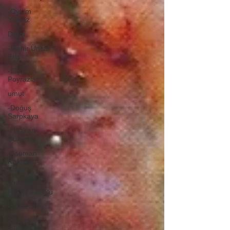
-Oylum
Yılmaz
Dergi
-Mahir Ünsal
Eriş
-Elçin
Poyrazlar
umut
-Doğuş
Sarpkaya
-Haziran
Düzkan
-Asuman
Kafaoğlu-
Büke
-Hikmet
Hükümenoğlu
-Seda Ateş
-Murat
Gülsoy