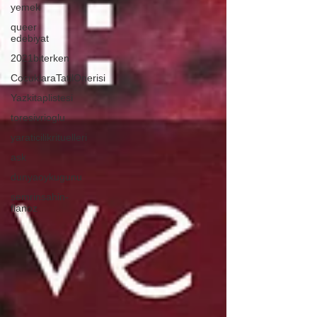
yemek
queer
edebiyat
2021biterken
CocuklaraTatilOnerisi
Yazkitaplistesi
toresivrioglu
yaraticilikrituelleri
ask
dunyaoykugunu
semrinsahin-
flanoz