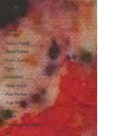
-Aysu Önen
-Okan
Okumuş
-Nuray
Önoğlu
-Aynur Kulak
-Sibel Yükler
-Fatih Balkış
Öykü
ONSORU
-Nilay Kaya
-Aslı Perker
-Ege Soley
-Sevinç
Koçak
CevirmeniAnlatiyor
ask