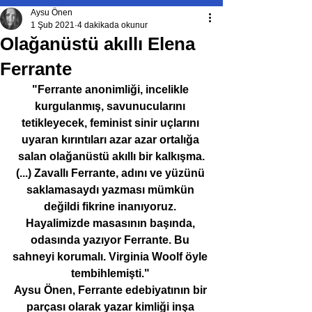
Aysu Önen
1 Şub 2021
4 dakikada okunur
Olağanüstü akıllı Elena
Ferrante
"Ferrante anonimliği, incelikle 
kurgulanmış, savunucularını 
tetikleyecek, feminist sinir uçlarını 
uyaran kırıntıları azar azar ortalığa 
salan olağanüstü akıllı bir kalkışma.
(...) Zavallı Ferrante, adını ve yüzünü 
saklamasaydı yazması mümkün 
değildi fikrine inanıyoruz. 
Hayalimizde masasının başında, 
odasında yazıyor Ferrante. Bu 
sahneyi korumalı. Virginia Woolf öyle 
tembihlemişti." 
Aysu Önen, Ferrante edebiyatının bir 
parçası olarak yazar kimliği inşa 