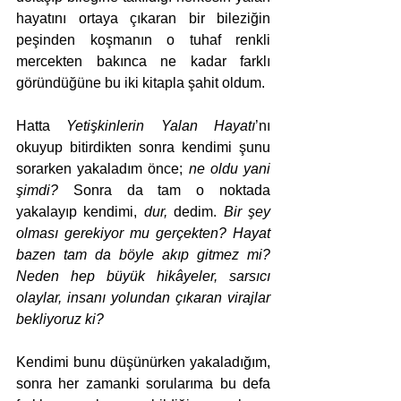
hayatını ortaya çıkaran bir bileziğin 
peşinden koşmanın o tuhaf renkli 
mercekten bakınca ne kadar farklı 
göründüğüne bu iki kitapla şahit oldum. 
Hatta 
Yetişkinlerin Yalan Hayatı
’nı 
okuyup bitirdikten sonra kendimi şunu 
sorarken yakaladım önce; 
ne oldu yani 
şimdi? 
Sonra da tam o noktada 
yakalayıp kendimi, 
dur,
 dedim. 
Bir şey 
olması gerekiyor mu gerçekten? Hayat 
bazen tam da böyle akıp gitmez mi? 
Neden hep büyük hikâyeler, sarsıcı 
olaylar, insanı yolundan çıkaran virajlar 
bekliyoruz ki?
Kendimi bunu düşünürken yakaladığım, 
sonra her zamanki sorularıma bu defa 