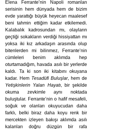
Elena Ferrante’nin Napoli romanları 
serisinin hem dünyada hem de bizim 
evde yarattığı büyük heyecan maalesef 
beni tahmin ettiğim kadar etkilemedi. 
Kalabalık kadrosundan mı, olayların 
geçtiği sokakların verdiği hissiyattan mı 
yoksa iki kız arkadaşın arasında olup 
bitenlerden mi bilinmez, Ferrante’nin 
cümleleri benim aklımda hep 
oturtamadığım, havada asılı bir yerlerde 
kaldı. Ta ki son iki kitabını okuyana 
kadar. Hem 
Tesadüfi Buluşlar
, hem de 
Yetişkinlerin Yalan Hayatı
, bir şekilde 
okuma zevkimle aynı noktada 
buluştular. Ferrante’nin o hafif mesafeli, 
soğuk ve olanları okuyucudan daha 
farklı, belki biraz daha koyu renk bir 
mercekten izleyen bakışı aklımda asılı 
kalanları doğru düzgün bir rafa 