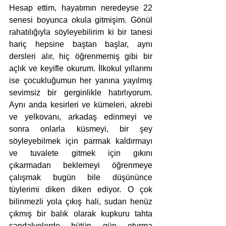
Hesap ettim, hayatımın neredeyse 22 
senesi boyunca okula gitmişim. Gönül 
rahatılığıyla söyleyebilirim ki bir tanesi 
hariç hepsine baştan başlar, aynı 
dersleri alır, hiç öğrenmemiş gibi bir 
açlık ve keyifle okurum. İlkokul yıllarımı 
ise çocukluğumun her yanına yayılmış 
sevimsiz bir gerginlikle hatırlıyorum. 
Aynı anda kesirleri ve kümeleri, akrebi 
ve yelkovanı, arkadaş edinmeyi ve 
sonra onlarla küsmeyi, bir şey 
söyleyebilmek için parmak kaldırmayı 
ve tuvalete gitmek için gıkını 
çıkarmadan beklemeyi öğrenmeye 
çalışmak bugün bile düşününce 
tüylerimi diken diken ediyor. O çok 
bilinmezli yola çıkış hali, sudan henüz 
çıkmış bir balık olarak kupkuru tahta 
sandalyelerde bütün gün oturma 