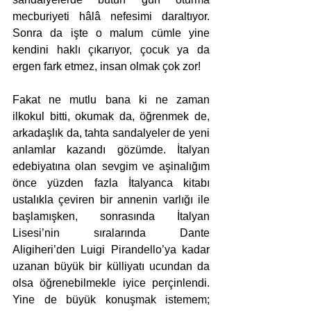
mecburiyeti hâlâ nefesimi daraltıyor. 
Sonra da işte o malum cümle yine 
kendini haklı çıkarıyor, çocuk ya da 
ergen fark etmez, insan olmak çok zor! 
Fakat ne mutlu bana ki ne zaman 
ilkokul bitti, okumak da, öğrenmek de, 
arkadaşlık da, tahta sandalyeler de yeni 
anlamlar kazandı gözümde. İtalyan 
edebiyatına olan sevgim ve aşinalığım 
önce yüzden fazla İtalyanca kitabı 
ustalıkla çeviren bir annenin varlığı ile 
başlamışken, sonrasında İtalyan 
Lisesi’nin sıralarında Dante 
Aligiheri’den Luigi Pirandello’ya kadar 
uzanan büyük bir külliyatı ucundan da 
olsa öğrenebilmekle iyice perçinlendi. 
Yine de büyük konuşmak istemem; 