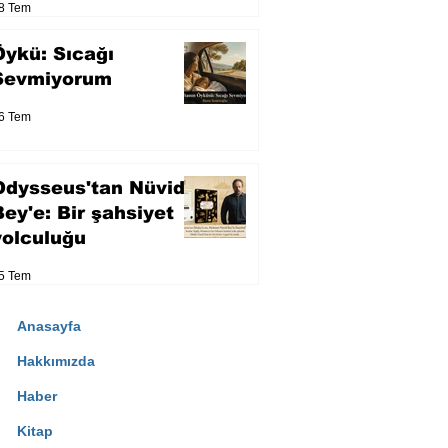
8 Tem
Öykü: Sıcağı
Sevmiyorum
6 Tem
Odysseus'tan Nüvid
Bey'e: Bir şahsiyet
yolculuğu
5 Tem
Anasayfa
Hakkımızda
Haber
Kitap