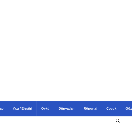
tap
Yazı / Eleştiri
Öykü
Dünyadan
Röportaj
Çocuk
Göz