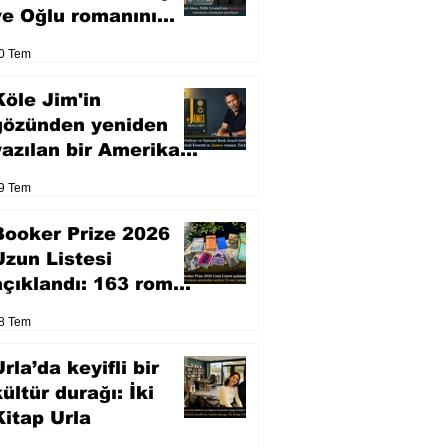
ve Oğlu romanını
sinemaya uyarlıyor
0 Tem
Köle Jim'in
gözünden yeniden
yazılan bir Amerikan
klasiği
9 Tem
Booker Prize 2026
Uzun Listesi
açıklandı: 163 roman
arasından seçilen 13
8 Tem
eser yarışacak
rla’da keyifli bir
kültür durağı: İki
Kitap Urla