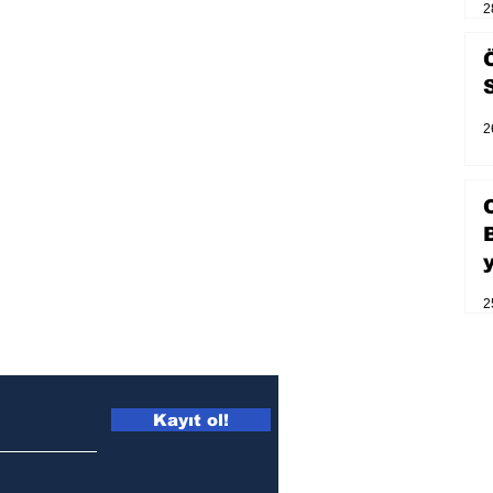
2
2
2
Kayıt ol!