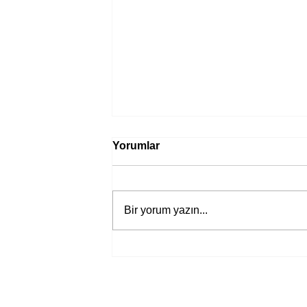
Yorumlar
Bir yorum yazın...
Bir davadan devasa bir devlet
eleştirisine