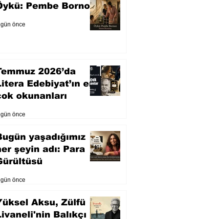
Öykü: Pembe Bornoz
 gün önce
Temmuz 2026’da
Litera Edebiyat’ın en
çok okunanları
 gün önce
Bugün yaşadığımız
her şeyin adı: Para
Gürültüsü
 gün önce
Yüksel Aksu, Zülfü
Livaneli'nin Balıkçı