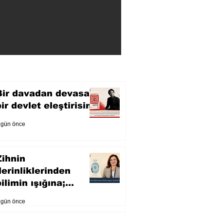
Bir davadan devasa
bir devlet eleştirisine
 gün önce
Zihnin
derinliklerinden
ilimin ışığına;
İnsanlık Karnesi
 gün önce