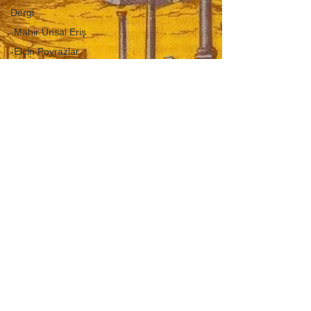
Dergi
-Mahir Ünsal Eriş
-Elçin Poyrazlar
umut
-Doğuş Sarpkaya
-Haziran Düzkan
-Asuman
Kafaoğlu-Büke
-Hikmet
Hükümenoğlu
-Seda Ateş
-Murat Gülsoy
-Aysu Önen
-Okan Okumuş
-Nuray Önoğlu
-Aynur Kulak
-Sibel Yükler