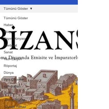
Tümünü Göster
Tümünü Göster
Haber
Kitap
Yayın Dünyası
Edebiyat
Sanat
Yazı-Eleştiri
Röportaj
Dünya
Yeni Çıkanlar
ayin-yazari
Çocuk
-Deniz Poyraz
-Oylum Yılmaz