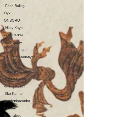
-Fatih Balkış
Öykü
ONSORU
-Nilay Kaya
-Aslı Perker
-Ege Soley
-Sevinç Koçak
CevirmeniAnlatiyor
ask
-Gonca Vuslateri
-Fadime Uslu
-İnanç Avadit
-İlke Kamar
gozdenkacanlar
Basucu
SemraEge