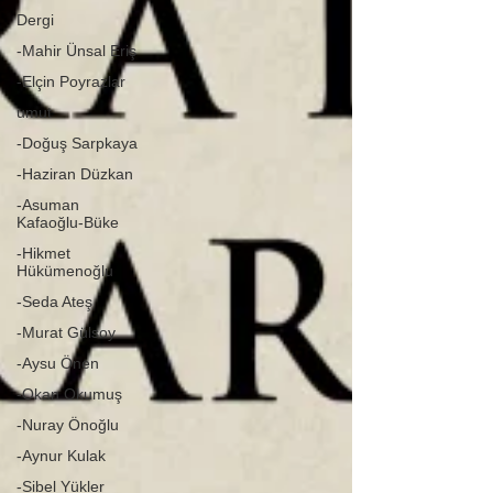
Dergi
-Mahir Ünsal Eriş
-Elçin Poyrazlar
umut
-Doğuş Sarpkaya
-Haziran Düzkan
-Asuman
Kafaoğlu-Büke
-Hikmet
Hükümenoğlu
-Seda Ateş
-Murat Gülsoy
-Aysu Önen
-Okan Okumuş
-Nuray Önoğlu
-Aynur Kulak
-Sibel Yükler