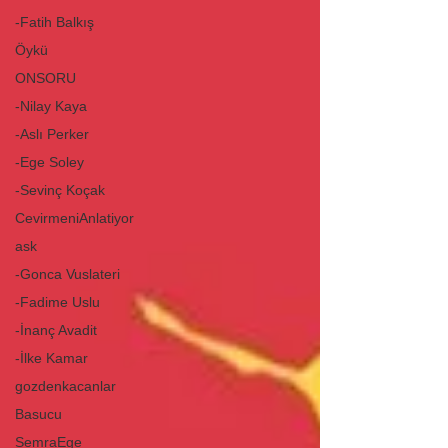
-Fatih Balkış
Öykü
ONSORU
-Nilay Kaya
-Aslı Perker
-Ege Soley
-Sevinç Koçak
CevirmeniAnlatiyor
ask
-Gonca Vuslateri
-Fadime Uslu
-İnanç Avadit
-İlke Kamar
gozdenkacanlar
Basucu
SemraEge