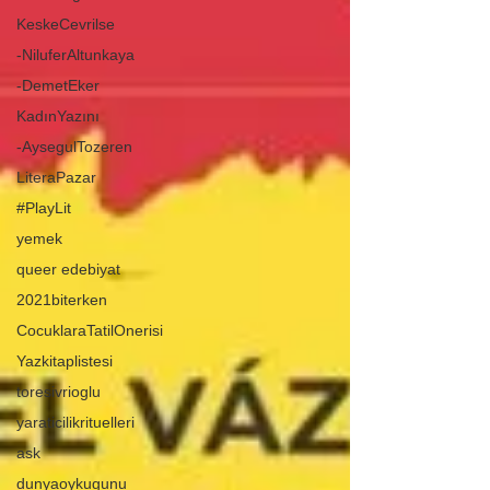
KeskeCevrilse
-NiluferAltunkaya
-DemetEker
KadınYazını
-AysegulTozeren
LiteraPazar
#PlayLit
yemek
queer edebiyat
2021biterken
CocuklaraTatilOnerisi
Yazkitaplistesi
toresivrioglu
yaraticilikrituelleri
ask
dunyaoykugunu