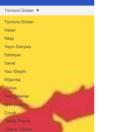
Tümünü Göster
Tümünü Göster
Haber
Kitap
Yayın Dünyası
Edebiyat
Sanat
Yazı-Eleştiri
Röportaj
Dünya
Yeni Çıkanlar
ayin-yazari
Çocuk
-Deniz Poyraz
-Oylum Yılmaz