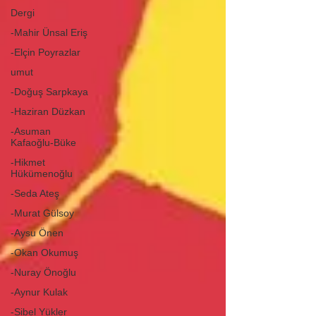
Dergi
-Mahir Ünsal Eriş
-Elçin Poyrazlar
umut
-Doğuş Sarpkaya
-Haziran Düzkan
-Asuman
Kafaoğlu-Büke
-Hikmet
Hükümenoğlu
-Seda Ateş
-Murat Gülsoy
-Aysu Önen
-Okan Okumuş
-Nuray Önoğlu
-Aynur Kulak
-Sibel Yükler