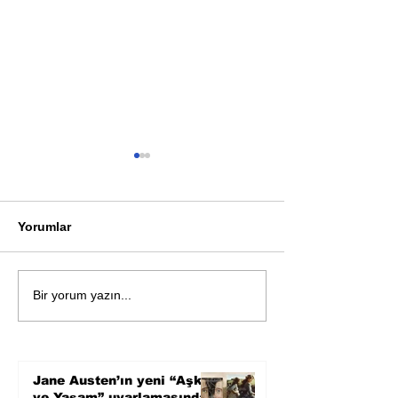
Yorumlar
Bir davadan devasa bir
Zihnin derinlik
Bir yorum yazın...
devlet eleştirisine
bilimin ışığına;
Karnesi
Jane Austen’ın yeni “Aşk
ve Yaşam” uyarlamasından