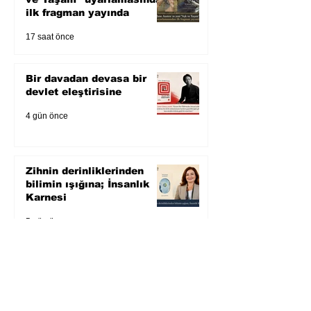
ilk fragman yayında
17 saat önce
Bir davadan devasa bir
devlet eleştirisine
4 gün önce
Zihnin derinliklerinden
bilimin ışığına; İnsanlık
Karnesi
5 gün önce
Öykü: Pembe Bornoz
6 gün önce