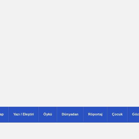
tap
Yazı / Eleştiri
Öykü
Dünyadan
Röportaj
Çocuk
Göz