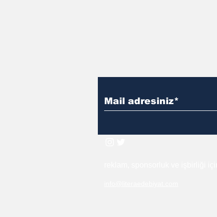
reklam, sponsorluk ve işbirliği iç
info@literaedebiyat.com