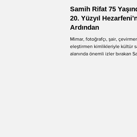
Samih Rifat 75 Yaşın
-Murat Gülsoy
-Aysu Önen
20. Yüzyıl Hezarfeni’
Ardından
Mimar, fotoğrafçı, şair, çevirme
-Aynur Kulak
-Sibel Yükler
eleştirmen kimlikleriyle kültür 
alanında önemli izler bırakan S
yaşasaydı bugün 75...