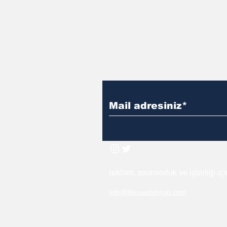
reklam, sponsorluk ve işbirliği iç
info@literaedebiyat.com