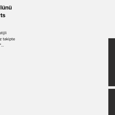
ülünü
-Okan Okumuş
-Nuray Önoğlu
ts
tijli
-Fatih Balkış
Öykü
z takipteyiz
"