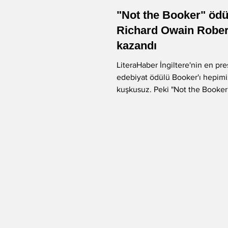
"Not the Booker" öd
-Murat Gülsoy
-Aysu Önen
Richard Owain Rober
kazandı
LiteraHaber İngiltere'nin en pres
-Aynur Kulak
-Sibel Yükler
edebiyat ödülü Booker'ı hepimi
kuşkusuz. Peki "Not the Booker
ödülünden haberdar...