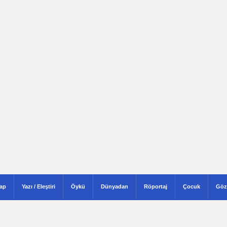
tap
Yazı / Eleştiri
Öykü
Dünyadan
Röportaj
Çocuk
Göz