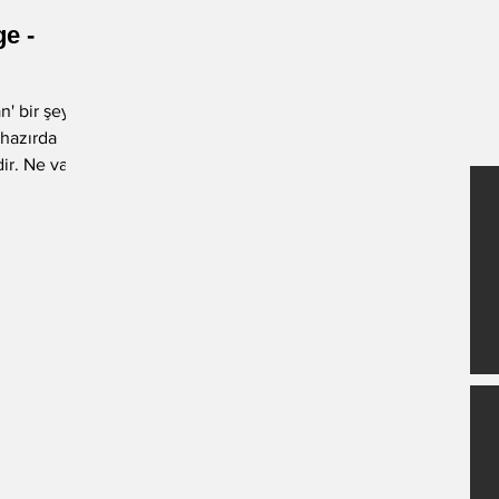
e -
-Okan Okumuş
-Nuray Önoğlu
an' bir şey
ihazırda
-Fatih Balkış
Öykü
ir. Ne var