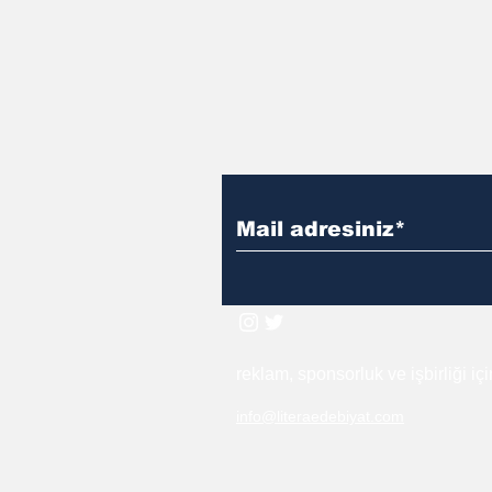
reklam, sponsorluk ve işbirliği iç
info@literaedebiyat.com