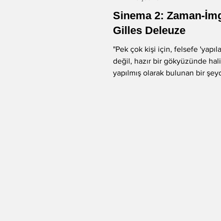
Sinema 2: Zaman-İmg
-Murat Gülsoy
-Aysu Önen
Gilles Deleuze
"Pek çok kişi için, felsefe 'yapıl
değil, hazır bir gökyüzünde hal
-Aynur Kulak
-Sibel Yükler
yapılmış olarak bulunan bir şeyd
ki...