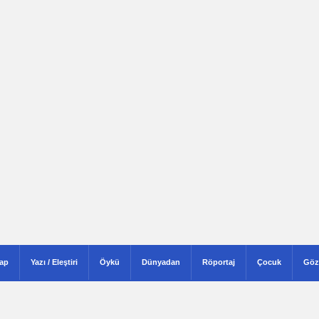
tap
Yazı / Eleştiri
Öykü
Dünyadan
Röportaj
Çocuk
Göz