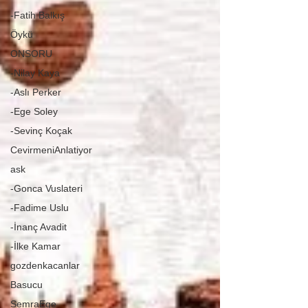
-Fatih Balkış
Öykü
ONSORU
-Nilay Kaya
-Aslı Perker
-Ege Soley
-Sevinç Koçak
CevirmeniAnlatiyor
ask
-Gonca Vuslateri
-Fadime Uslu
-İnanç Avadit
-İlke Kamar
gozdenkacanlar
Basucu
SemraEge