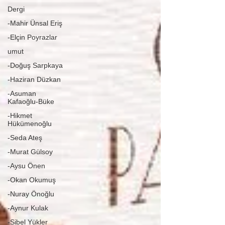
Dergi
-Mahir Ünsal Eriş
-Elçin Poyrazlar
umut
-Doğuş Sarpkaya
-Haziran Düzkan
-Asuman
Kafaoğlu-Büke
-Hikmet
Hükümenoğlu
-Seda Ateş
-Murat Gülsoy
-Aysu Önen
-Okan Okumuş
-Nuray Önoğlu
-Aynur Kulak
-Sibel Yükler