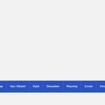
tap
Yazı / Eleştiri
Öykü
Dünyadan
Röportaj
Çocuk
Göz