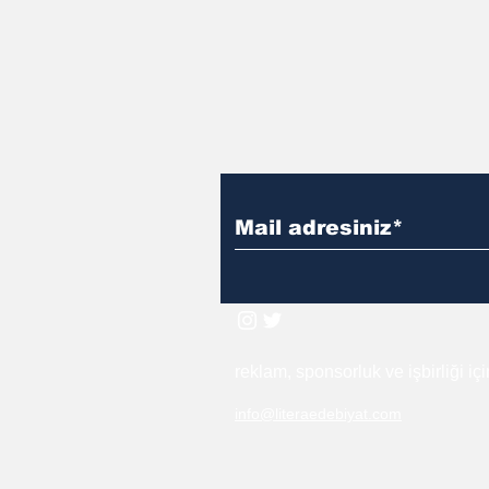
reklam, sponsorluk ve işbirliği iç
info@literaedebiyat.com