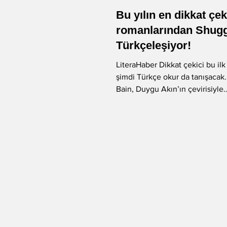
Bu yılın en dikkat çe
-Murat Gülsoy
-Aysu Önen
romanlarından Shugg
Türkçeleşiyor!
LiteraHaber Dikkat çekici bu il
-Aynur Kulak
-Sibel Yükler
şimdi Türkçe okur da tanışacak. Shuggi
Bain, Duygu Akın’ın çevirisiyle
önümüzdeki aylarda...