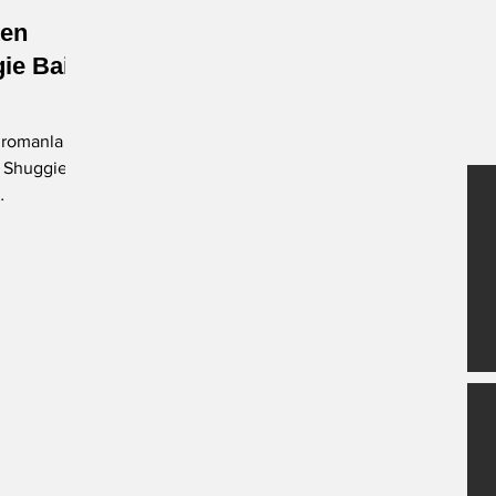
ken
-Okan Okumuş
-Nuray Önoğlu
ie Bain
k romanla
-Fatih Balkış
Öykü
e