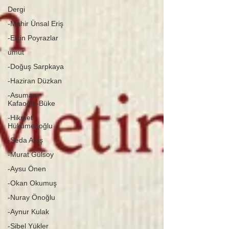
Dergi
-Mahir Ünsal Eriş
-Elçin Poyrazlar
umut
-Doğuş Sarpkaya
-Haziran Düzkan
-Asuman
Kafaoğlu-Büke
-Hikmet
Hükümenoğlu
-Seda Ateş
-Murat Gülsoy
-Aysu Önen
-Okan Okumuş
-Nuray Önoğlu
-Aynur Kulak
-Sibel Yükler