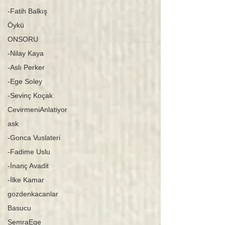
-Fatih Balkış
Öykü
ONSORU
-Nilay Kaya
-Aslı Perker
-Ege Soley
-Sevinç Koçak
CevirmeniAnlatiyor
ask
-Gonca Vuslateri
-Fadime Uslu
-İnanç Avadit
-İlke Kamar
gozdenkacanlar
Basucu
SemraEge