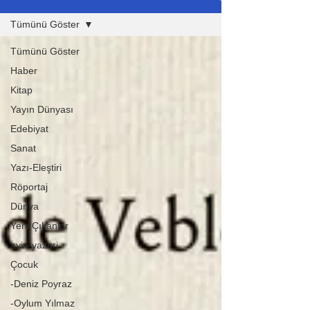
Tümünü Göster
Tümünü Göster
Haber
Kitap
Yayın Dünyası
Edebiyat
Sanat
Yazı-Eleştiri
Röportaj
Dünya
Yeni Çıkanlar
ayin-yazari
Çocuk
-Deniz Poyraz
-Oylum Yılmaz