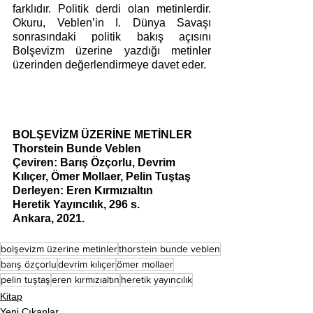
farklıdır. Politik derdi olan metinlerdir. 
Okuru, Veblen’in I. Dünya Savaşı 
sonrasındaki politik bakış açısını 
Bolşevizm üzerine yazdığı metinler 
üzerinden değerlendirmeye davet eder.
BOLŞEVİZM ÜZERİNE METİNLER
Thorstein Bunde Veblen
Çeviren: Barış Özçorlu, Devrim 
Kılıçer, Ömer Mollaer, Pelin Tuştaş
Derleyen: Eren Kırmızıaltın
Heretik Yayıncılık, 296 s. 
Ankara, 2021. 
bolşevizm üzerine metinler
thorstein bunde veblen
barış özçorlu
devrim kılıçer
ömer mollaer
pelin tuştaş
eren kırmızıaltın
heretik yayıncılık
Kitap
Yeni Çıkanlar