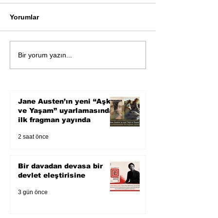
Yorumlar
Köle Jim'in gözünden
Akutagawa ödü
Bir yorum yazın...
yeniden yazılan bir
Nanae Aoyama
Amerikan klasiği
yalnızlık ve kar
üzerine sarsıcı 
roman
Jane Austen’ın yeni “Aşk
ve Yaşam” uyarlamasından
ilk fragman yayında
2 saat önce
Bir davadan devasa bir
devlet eleştirisine
3 gün önce