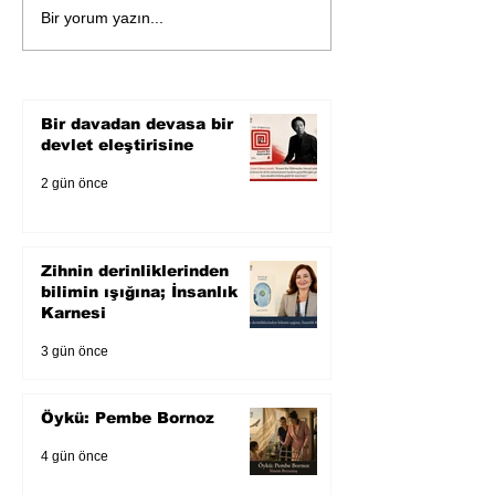
Öykü: Pembe B
Zihnin derinliklerinden
Bir yorum yazın...
bilimin ışığına; İnsanlık
Karnesi
Bir davadan devasa bir
devlet eleştirisine
2 gün önce
Zihnin derinliklerinden
bilimin ışığına; İnsanlık
Karnesi
3 gün önce
Öykü: Pembe Bornoz
4 gün önce