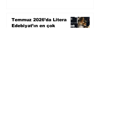
Temmuz 2026’da Litera
Edebiyat’ın en çok
okunanları
5 gün önce
Bugün yaşadığımız her
şeyin adı: Para Gürültüsü
31 Tem
Yüksel Aksu, Zülfü
Livaneli'nin Balıkçı ve
Oğlu romanını sinemaya
uyarlıyor
30 Tem