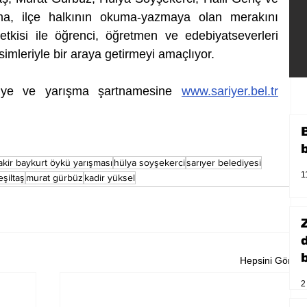
ma, ilçe halkının okuma-yazmaya olan merakını 
i etkisi ile öğrenci, öğretmen ve edebiyatseverleri 
imleriyle bir araya getirmeyi amaçlıyor.
lgiye ve yarışma şartnamesine 
www.sariyer.bel.tr
akir baykurt öykü yarışması
hülya soyşekerci
sarıyer belediyesi
1
şiltaş
murat gürbüz
kadir yüksel
b
Hepsini Gör
2