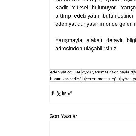
Kadir Yüksel bulunuyor. Yarış
arttırıp edebiyatın bütünleştiric
edebiyat dünyasının önde gelen is
Yarışmayla alakalı detaylı bi
adresinden ulaşabilirsiniz.
edebiyat ödülleri
öykü yarışması
fakir baykurt
f
hanım karavelioğlu
ceren mansuroğlu
ayhan ye
Son Yazılar