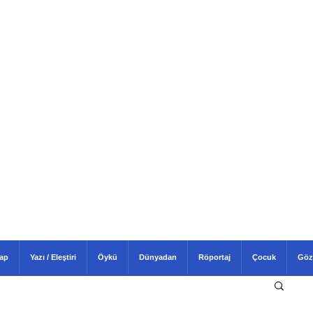
tap
Yazı / Eleştiri
Öykü
Dünyadan
Röportaj
Çocuk
Göz