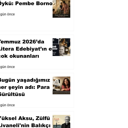
Öykü: Pembe Bornoz
 gün önce
Temmuz 2026’da
Litera Edebiyat’ın en
çok okunanları
 gün önce
Bugün yaşadığımız
her şeyin adı: Para
Gürültüsü
 gün önce
Yüksel Aksu, Zülfü
Livaneli'nin Balıkçı