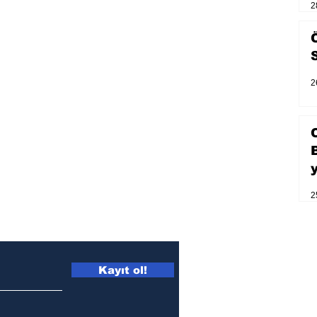
2
2
2
Kayıt ol!