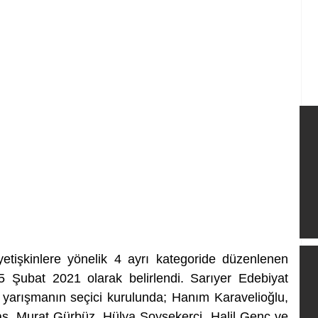
 yetişkinlere yönelik 4 ayrı kategoride düzenlenen 
 Şubat 2021 olarak belirlendi. Sarıyer Edebiyat 
arışmanın seçici kurulunda; Hanım Karavelioğlu, 
ş, Murat Gürbüz, Hülya Soyşekerci, Halil Genç ve 