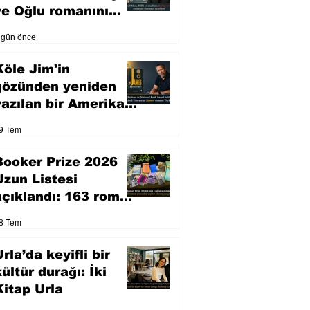
ve Oğlu romanını
sinemaya uyarlıyor
 gün önce
Köle Jim'in
gözünden yeniden
yazılan bir Amerikan
klasiği
9 Tem
Booker Prize 2026
Uzun Listesi
açıklandı: 163 roman
arasından seçilen 13
8 Tem
eser yarışacak
rla’da keyifli bir
kültür durağı: İki
Kitap Urla