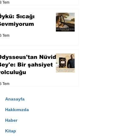
8 Tem
Öykü: Sıcağı
Sevmiyorum
6 Tem
Odysseus'tan Nüvid
Bey'e: Bir şahsiyet
yolculuğu
5 Tem
Anasayfa
Hakkımızda
Haber
Kitap