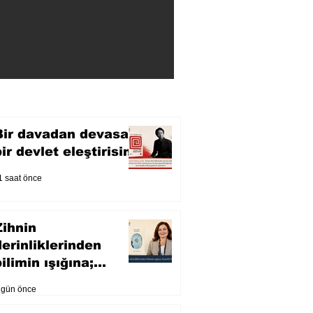
Bir davadan devasa
bir devlet eleştirisine
1 saat önce
Zihnin
derinliklerinden
ilimin ışığına;
İnsanlık Karnesi
 gün önce