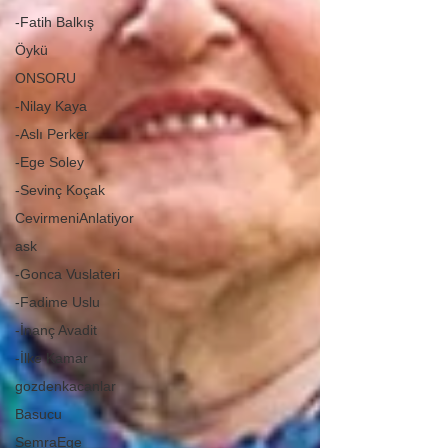
-Fatih Balkış
Öykü
ONSORU
-Nilay Kaya
-Aslı Perker
-Ege Soley
-Sevinç Koçak
CevirmeniAnlatiyor
ask
-Gonca Vuslateri
-Fadime Uslu
-İnanç Avadit
-İlke Kamar
gozdenkacanlar
Basucu
SemraEge