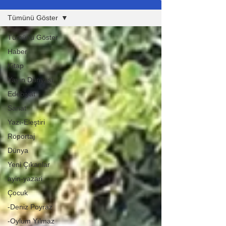
Tümünü Göster
Tümünü Göster
Haber
Kitap
Yayın Dünyası
Edebiyat
Sanat
Yazı-Eleştiri
Röportaj
Dünya
Yeni Çıkanlar
ayin-yazari
Çocuk
-Deniz Poyraz
-Oylum Yılmaz