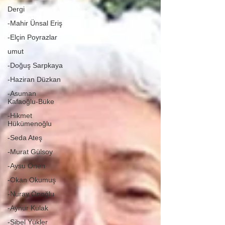
Dergi
-Mahir Ünsal Eriş
-Elçin Poyrazlar
umut
-Doğuş Sarpkaya
-Haziran Düzkan
-Asuman
Kafaoğlu-Büke
-Hikmet
Hükümenoğlu
-Seda Ateş
-Murat Gülsoy
-Aysu Önen
-Okan Okumuş
-Nuray Önoğlu
-Aynur Kulak
-Sibel Yükler