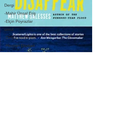
Dergi
-Mahir Ünsal Eriş
-Elçin Poyrazlar
umut
-Doğuş Sarpkaya
-Haziran Düzkan
-Asuman
Kafaoğlu-Büke
-Hikmet
Hükümenoğlu
-Seda Ateş
-Murat Gülsoy
-Aysu Önen
-Okan Okumuş
-Nuray Önoğlu
-Aynur Kulak
-Sibel Yükler