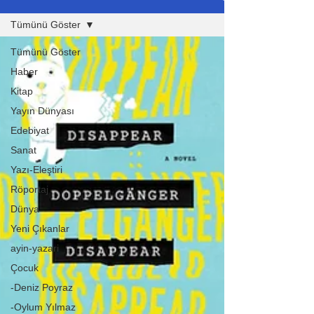
Tümünü Göster
Tümünü Göster
Haber
Kitap
Yayın Dünyası
Edebiyat
Sanat
Yazı-Eleştiri
Röportaj
Dünya
Yeni Çıkanlar
ayin-yazari
Çocuk
-Deniz Poyraz
-Oylum Yılmaz