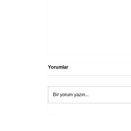
Yorumlar
Bir yorum yazın...
Bir davadan devasa bir devlet
eleştirisine