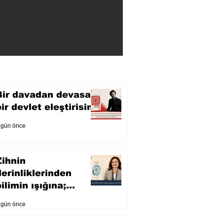
Bir davadan devasa
bir devlet eleştirisine
 gün önce
Zihnin
derinliklerinden
ilimin ışığına;
İnsanlık Karnesi
 gün önce