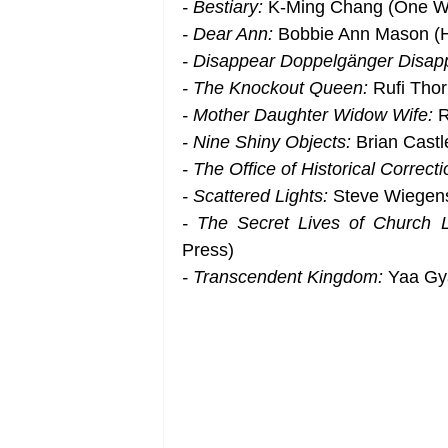
- Bestiary:
 K-Ming Chang (One W
- Dear Ann:
 Bobbie Ann Mason (H
- Disappear Doppelgänger Disap
- The Knockout Queen:
 Rufi Thor
- Mother Daughter Widow Wife: 
R
- Nine Shiny Objects:
 Brian Cast
- The Office of Historical Correcti
- Scattered Lights:
 Steve Wiegens
- The Secret Lives of Church L
Press)
- Transcendent Kingdom:
 Yaa Gya