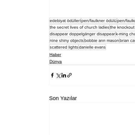
edebiyat ödülleri
pen/faulkner ödülü
pen/faul
the secret lives of church ladies
the knockou
disappear doppelgänger disappear
k-ming ch
nine shiny objects
bobbie ann mason
brian ca
scattered lights
danielle evans
Haber
Dünya
Son Yazılar