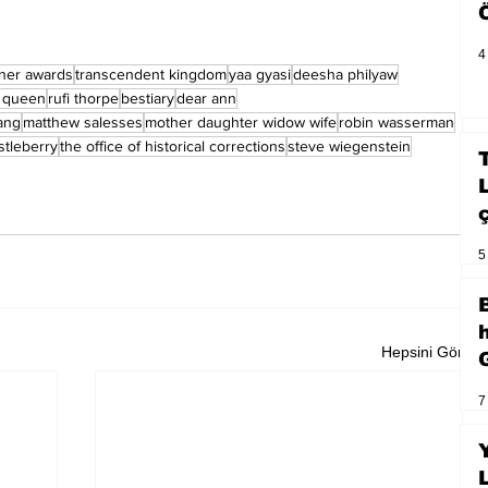
4
kner awards
transcendent kingdom
yaa gyasi
deesha philyaw
t queen
rufi thorpe
bestiary
dear ann
ang
matthew salesses
mother daughter widow wife
robin wasserman
stleberry
the office of historical corrections
steve wiegenstein
5
Hepsini Gör
7