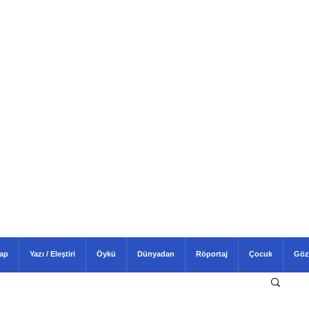
tap
Yazı / Eleştiri
Öykü
Dünyadan
Röportaj
Çocuk
Göz