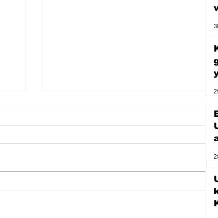
3
2
2
U
Zihnin derinliklerinden bilimin
ışığına; İnsanlık Karnesi