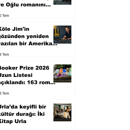
ve Oğlu romanını
sinemaya uyarlıyor
0 Tem
Köle Jim'in
gözünden yeniden
yazılan bir Amerikan
klasiği
9 Tem
Booker Prize 2026
Uzun Listesi
açıklandı: 163 roman
arasından seçilen 13
8 Tem
eser yarışacak
rla’da keyifli bir
kültür durağı: İki
Kitap Urla