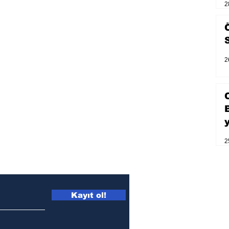
2
2
2
Kayıt ol!