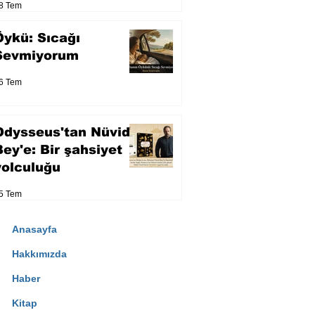
8 Tem
Öykü: Sıcağı
Sevmiyorum
6 Tem
Odysseus'tan Nüvid
Bey'e: Bir şahsiyet
yolculuğu
5 Tem
Anasayfa
Hakkımızda
Haber
Kitap