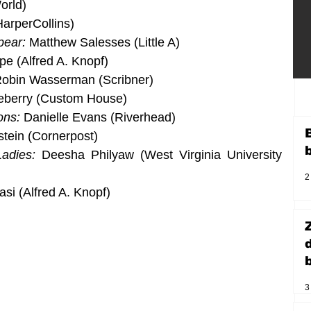
orld)
arperCollins)
pear:
 Matthew Salesses (Little A)
pe (Alfred A. Knopf)
obin Wasserman (Scribner)
leberry (Custom House)
ons:
 Danielle Evans (Riverhead)
tein (Cornerpost)
adies:
 Deesha Philyaw (West Virginia University 
2
si (Alfred A. Knopf)
b
3