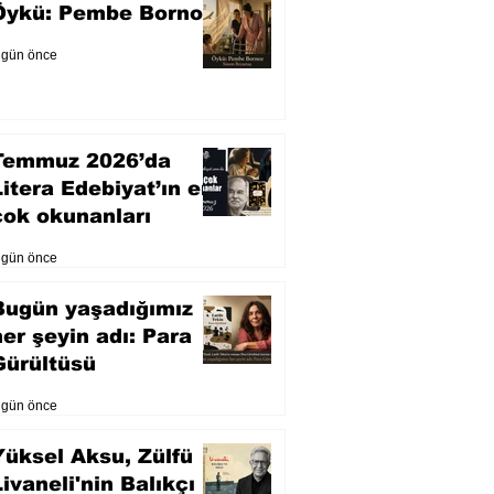
Öykü: Pembe Bornoz
 gün önce
Temmuz 2026’da
Litera Edebiyat’ın en
çok okunanları
 gün önce
Bugün yaşadığımız
her şeyin adı: Para
Gürültüsü
 gün önce
Yüksel Aksu, Zülfü
Livaneli'nin Balıkçı