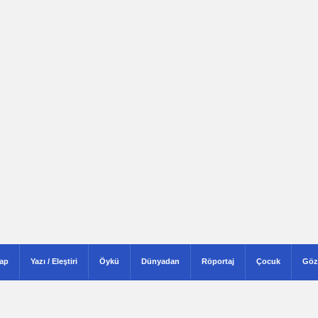
tap
Yazı / Eleştiri
Öykü
Dünyadan
Röportaj
Çocuk
Göz