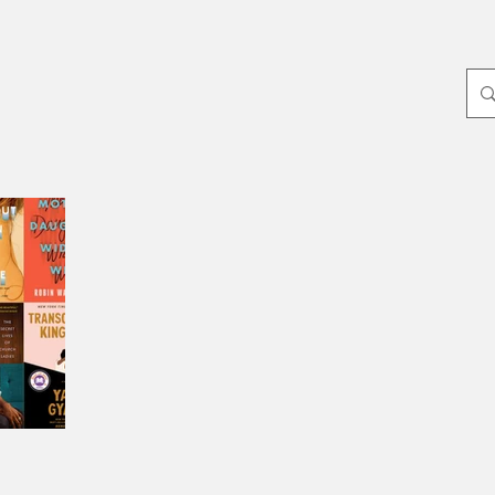
p
Yayın Dünyası
Edebiyat
Sanat
Dünya
Yeni Çıkanlar
ayin-yazari
-Oylum Yılmaz
Dergi
-Mahir Ünsal Eriş
-Doğuş Sarpkaya
-Haziran Düzkan
Hikmet Hükümenoğlu
-Seda Ateş