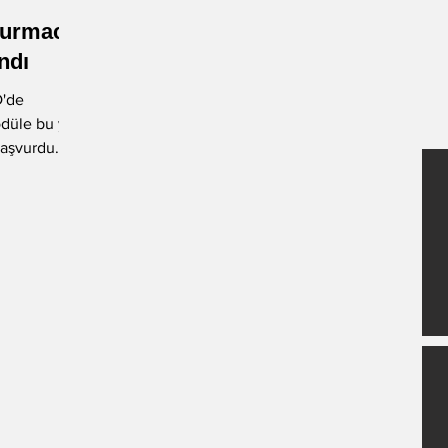
Kurmaca
-Okan Okumuş
-Nuray Önoğlu
ndı
D'de
düle bu yıl
-Fatih Balkış
Öykü
başvurdu.