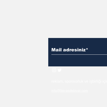
reklam, sponsorluk ve işbirliği iç
info@literaedebiyat.com