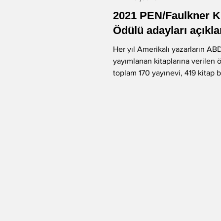
2021 PEN/Faulkner 
-Murat Gülsoy
-Aysu Önen
Ödülü adayları açıkla
Her yıl Amerikalı yazarların AB
yayımlanan kitaplarına verilen ö
-Aynur Kulak
-Sibel Yükler
toplam 170 yayınevi, 419 kitap 
Ödül komitesi...