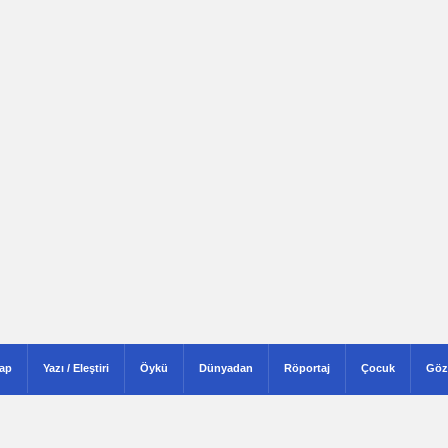
tap
Yazı / Eleştiri
Öykü
Dünyadan
Röportaj
Çocuk
Göz