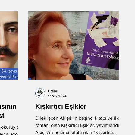
Litera
17 Nis 2024
ısının
Kışkırtıcı Eşikler
st
Dilek İşcen Akışık’ın beşinci kitabı ve ilk
romanı olan Kışkırtıcı Eşikler, yayımlandı.
ı okuruyla
Akışık’ın beşinci kitabı olan “Kışkırtıcı...
arcel Proust