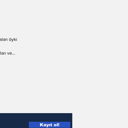
 alan öykü
ları ve
Kayıt ol!