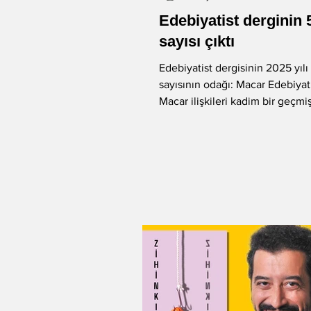
Edebiyatist derginin 
-Murat Gülsoy
-Aysu Önen
sayısı çıktı
Edebiyatist dergisinin 2025 yılı
sayısının odağı: Macar Edebiyat
-Aynur Kulak
-Sibel Yükler
Macar ilişkileri kadim bir geçmi
olup, birçok alanda...