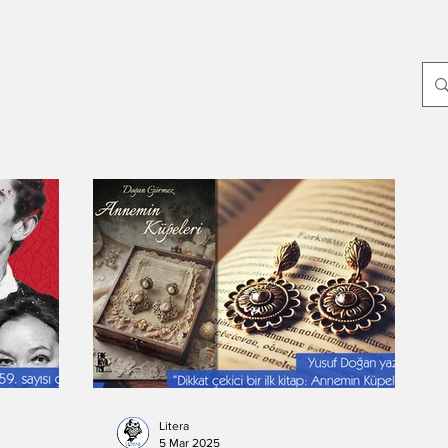
p
Yayın Dünyası
Edebiyat
Sanat
Dünya
Yeni Çıkanlar
ayin-yazari
-Oylum Yılmaz
Dergi
-Mahir Ünsal Eriş
-Doğuş Sarpkaya
-Haziran Düzkan
Hikmet Hükümenoğlu
-Seda Ateş
Litera
5 Mar 2025