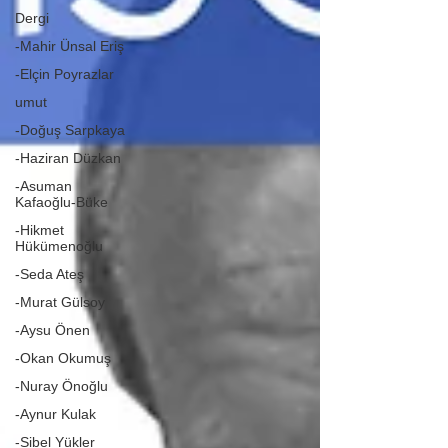
Dergi
-Mahir Ünsal Eriş
-Elçin Poyrazlar
umut
-Doğuş Sarpkaya
-Haziran Düzkan
-Asuman
Kafaoğlu-Büke
-Hikmet
Hükümenoğlu
-Seda Ateş
-Murat Gülsoy
-Aysu Önen
-Okan Okumuş
-Nuray Önoğlu
-Aynur Kulak
-Sibel Yükler