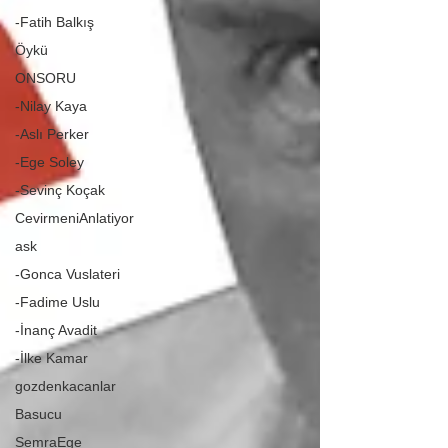
-Fatih Balkış
Öykü
ONSORU
-Nilay Kaya
-Aslı Perker
-Ege Soley
-Sevinç Koçak
CevirmeniAnlatiyor
ask
-Gonca Vuslateri
-Fadime Uslu
-İnanç Avadit
-İlke Kamar
gozdenkacanlar
Basucu
SemraEge