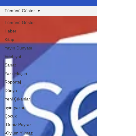
Tümünü Göster
Tümünü Göster
Haber
Kitap
Yayın Dünyası
Edebiyat
Sanat
Yazı-Eleştiri
Röportaj
Dünya
Yeni Çıkanlar
ayin-yazari
Çocuk
-Deniz Poyraz
-Oylum Yılmaz