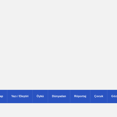
tap
Yazı / Eleştiri
Öykü
Dünyadan
Röportaj
Çocuk
Göz