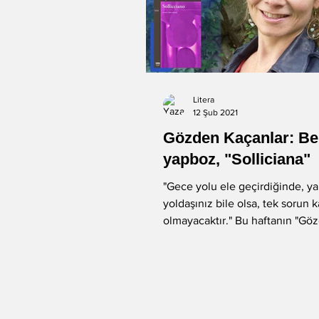
Litera
12 Şub 2021
Gözden Kaçanlar: Bel
yapboz, "Solliciana"
"Gece yolu ele geçirdiğinde, ya
yoldaşınız bile olsa, tek sorun k
olmayacaktır." Bu haftanın "Gö
Kaçan"ı, 1980...