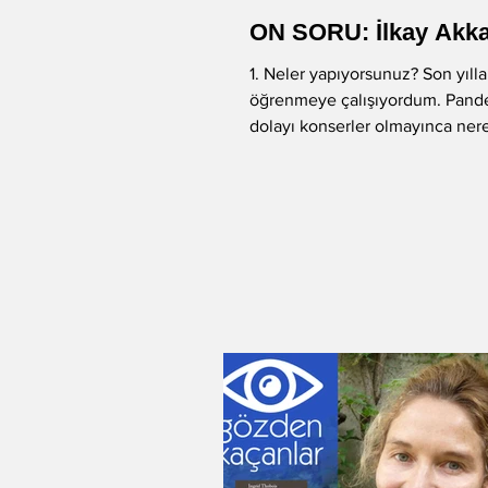
ON SORU: İlkay Akk
-Murat Gülsoy
-Aysu Önen
1. Neler yapıyorsunuz? Son yıllarda tarım
öğrenmeye çalışıyordum. Pan
dolayı konserler olmayınca ne
-Aynur Kulak
-Sibel Yükler
tamamen tarımla...