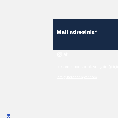
reklam, sponsorluk ve işbirliği iç
info@literaedebiyat.com