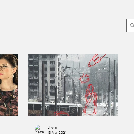
p
Yayın Dünyası
Edebiyat
Sanat
Dünya
Yeni Çıkanlar
ayin-yazari
-Oylum Yılmaz
Dergi
-Mahir Ünsal Eriş
-Doğuş Sarpkaya
-Haziran Düzkan
Hikmet Hükümenoğlu
-Seda Ateş
Litera
13 Mar 2021