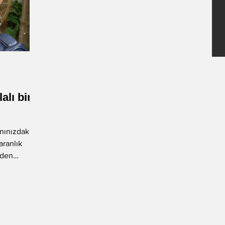
alı bir
nınızdaki
aranlık
zden