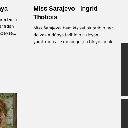
aya
Miss Sarajevo - Ingrid
-Okan Okumuş
-Nuray Önoğlu
Thobois
demiden
Miss Sarajevo, hem kişisel bir tarihin hem
redeyse
de yakın dünya tarihinin sızlayan
-Fatih Balkış
Öykü
yaralarının arasından geçen bir yolculuk
anlatısı… İlk...