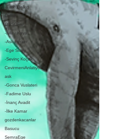
-Fatih Balkış
Öykü
ONSORU
-Nilay Kaya
-Aslı Perker
-Ege Soley
-Sevinç Koçak
CevirmeniAnlatiyor
ask
-Gonca Vuslateri
-Fadime Uslu
-İnanç Avadit
-İlke Kamar
gozdenkacanlar
Basucu
SemraEge