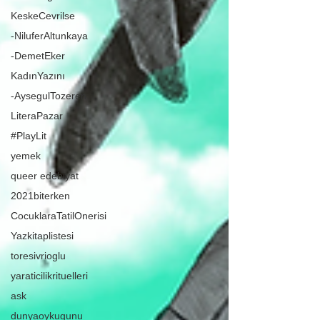
KeskeCevrilse
-NiluferAltunkaya
-DemetEker
KadınYazını
-AysegulTozeren
LiteraPazar
#PlayLit
yemek
queer edebiyat
2021biterken
CocuklaraTatilOnerisi
Yazkitaplistesi
toresivrioglu
yaraticilikrituelleri
ask
dunyaoykugunu