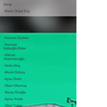
Dergi
-Mahir Ünsal Eriş
-Elçin Poyrazlar
umut
-Doğuş Sarpkaya
-Haziran Düzkan
-Asuman
Kafaoğlu-Büke
-Hikmet
Hükümenoğlu
-Seda Ateş
-Murat Gülsoy
-Aysu Önen
-Okan Okumuş
-Nuray Önoğlu
-Aynur Kulak
-Sibel Yükler