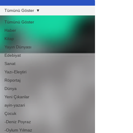
Tümünü Göster
Tümünü Göster
Haber
Kitap
Yayın Dünyası
Edebiyat
Sanat
Yazı-Eleştiri
Röportaj
Dünya
Yeni Çıkanlar
ayin-yazari
Çocuk
-Deniz Poyraz
-Oylum Yılmaz