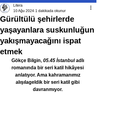
Litera
10 Ağu 2024
1 dakikada okunur
Gürültülü şehirlerde
yaşayanlara suskunluğun
yakışmayacağını ispat
etmek
Gökçe Bilgin, 
05.45 İstanbul
 adlı 
romanında bir seri katil hikâyesi 
anlatıyor. Ama kahramanımız 
alışılageldik bir seri katil gibi 
davranmıyor. 