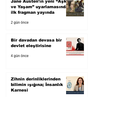
Jane Austen’ın yeni “Aşk
ve Yaşam” uyarlamasından
ilk fragman yayında
2 gün önce
Bir davadan devasa bir
devlet eleştirisine
4 gün önce
Zihnin derinliklerinden
bilimin ışığına; İnsanlık
Karnesi
6 gün önce
Öykü: Pembe Bornoz
7 gün önce