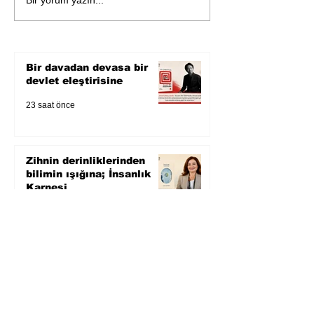
Zihnin derinliklerinden
Bir yorum yazın...
bilimin ışığına; İnsanlık
Karnesi
Bir davadan devasa bir
devlet eleştirisine
23 saat önce
Zihnin derinliklerinden
bilimin ışığına; İnsanlık
Karnesi
2 gün önce
Öykü: Pembe Bornoz
3 gün önce