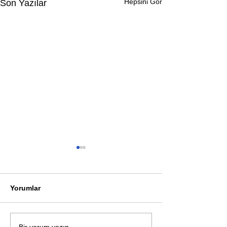
Hepsini Gör
Son Yazılar
Yorumlar
Öykü: Pembe B