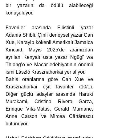
bir yazarın da ödülü alabileceği 
konuşuluyor.
Favoriler arasında Filistinli yazar 
Adania Shibli, Çinli deneysel yazar Can 
Xue, Karayip kökenli Amerikalı Jamaica 
Kincaid, Mayıs 2025'de aramızdan 
ayrılan Kenyalı usta yazar Ngũgĩ wa 
Thiong’o ve Macar edebiyatının önemli 
ismi László Krasznahorkai yer alıyor.
Bahis oranlarına göre Can Xue ve 
Krasznahorkai eşit favoriler (10/1). 
Diğer güçlü adaylar arasında Haruki 
Murakami, Cristina Rivera Garza, 
Enrique Vila-Matas, Gerald Murnane, 
Anne Carson ve Mircea Cărtărescu 
bulunuyor.