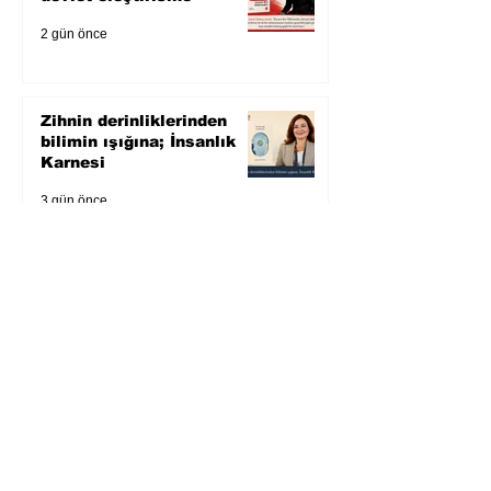
2 gün önce
Zihnin derinliklerinden
bilimin ışığına; İnsanlık
Karnesi
3 gün önce
Öykü: Pembe Bornoz
4 gün önce
Temmuz 2026’da Litera
Edebiyat’ın en çok
okunanları