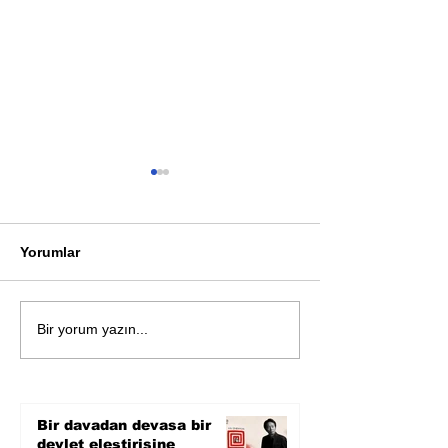
Yorumlar
Öykü: Pembe B
Zihnin derinliklerinden
Bir yorum yazın...
bilimin ışığına; İnsanlık
Karnesi
Bir davadan devasa bir
devlet eleştirisine