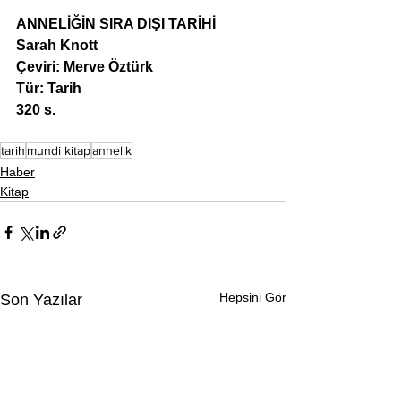
ANNELİĞİN SIRA DIŞI TARİHİ
Sarah Knott
Çeviri: Merve Öztürk
Tür: Tarih
320 s.
tarih
mundi kitap
annelik
Haber
Kitap
Hepsini Gör
Son Yazılar