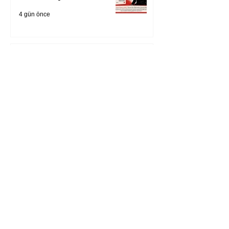
4 gün önce
Zihnin derinliklerinden
bilimin ışığına; İnsanlık
Karnesi
5 gün önce
Öykü: Pembe Bornoz
6 gün önce
Temmuz 2026’da Litera
Edebiyat’ın en çok
okunanları
7 gün önce