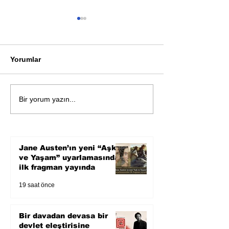
Yorumlar
Bir davadan devasa bir
Zihnin derinlik
Bir yorum yazın...
devlet eleştirisine
bilimin ışığına;
Karnesi
Jane Austen’ın yeni “Aşk
ve Yaşam” uyarlamasından
ilk fragman yayında
19 saat önce
Bir davadan devasa bir
devlet eleştirisine