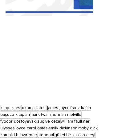
kitap listesi
okuma listesi
james joyce
franz kafka
başucu kitapları
mark twain
herman melville
fyodor dostoyevski
suç ve ceza
william faulkner
ulysses
joyce carol oates
emily dickinson
moby dick
zombi
d h lawrence
stendhal
güzel bir kız
can ateşi