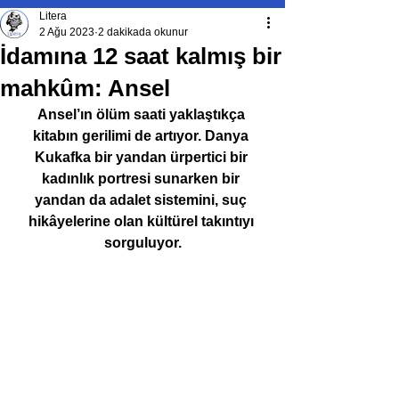
Litera
2 Ağu 2023
2 dakikada okunur
İdamına 12 saat kalmış bir
mahkûm: Ansel
Ansel’ın ölüm saati yaklaştıkça 
kitabın gerilimi de artıyor. Danya 
Kukafka bir yandan ürpertici bir 
kadınlık portresi sunarken bir 
yandan da adalet sistemini, suç 
hikâyelerine olan kültürel takıntıyı 
sorguluyor.