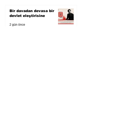
Bir davadan devasa bir
devlet eleştirisine
2 gün önce
Zihnin derinliklerinden
bilimin ışığına; İnsanlık
Karnesi
3 gün önce
Öykü: Pembe Bornoz
4 gün önce
Temmuz 2026’da Litera