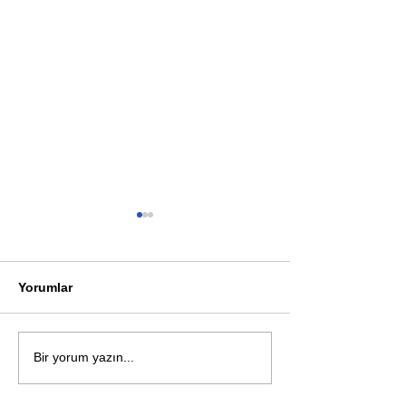
Yorumlar
Öykü: Pembe B
Zihnin derinliklerinden
Bir yorum yazın...
bilimin ışığına; İnsanlık
Karnesi