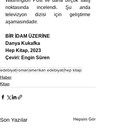
Washington Post ve daha birçok satış 
noktasında incelendi. Şu anda 
televizyon dizisi için geliştirme 
aşamasındadır.
BİR İDAM ÜZERİNE
Danya Kukafka
Hep Kitap, 2023
Çeviri: Engin Süren
edebiyat
roman
amerikan edebiyatı
hep kitap
Haber
Kitap
Hepsini Gör
Son Yazılar