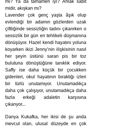
mi? Ya da tamamen iyi? Ahlak sabit 
midir, akışkan mı?
Lavender çok genç yaşta âşık olup 
evlendiği bir adamın gözlerden uzak 
çiftliğinde sessizliğin tadını çıkarırken o 
sessizlik bir gün en tehlikeli düşmanına 
dönüşüyor. Hazel kendi hayatını yoluna 
koyarken ikizi Jenny’nin ilişkisinin nasıl 
her şeyin üstünü saran pis bir toz 
bulutuna dönüştüğüne tanıklık ediyor. 
Saffy ise daha küçük bir çocukken 
gidenleri, okul hayatının bıraktığı izleri 
bir türlü unutamıyor. Unutamadıkça 
daha çok çalışıyor, unutamadıkça daha 
fazla erkeği adaletin karşısına 
çıkarıyor...
Danya Kukafka, her ikisi de şu anda 
mevcut olan, ulusal düzeyde en çok 