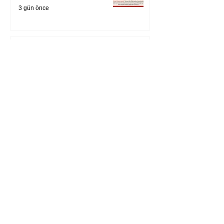
3 gün önce
Zihnin derinliklerinden
bilimin ışığına; İnsanlık
Karnesi
4 gün önce
Öykü: Pembe Bornoz
5 gün önce
Temmuz 2026’da Litera
Edebiyat’ın en çok
okunanları
6 gün önce