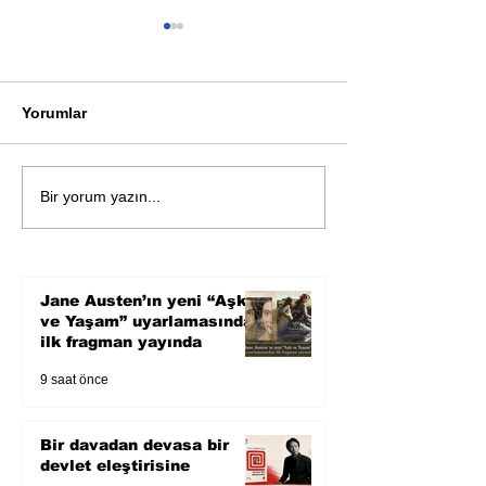
Yorumlar
Bir davadan devasa bir
Zihnin derinlik
Bir yorum yazın...
devlet eleştirisine
bilimin ışığına;
Karnesi
Jane Austen’ın yeni “Aşk
ve Yaşam” uyarlamasından
ilk fragman yayında
9 saat önce
Bir davadan devasa bir
devlet eleştirisine