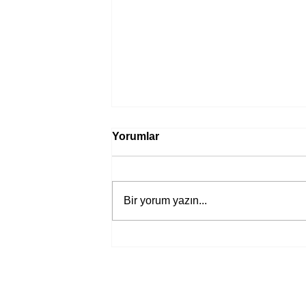
Yorumlar
Bir yorum yazın...
Bir davadan devasa bir devlet
eleştirisine