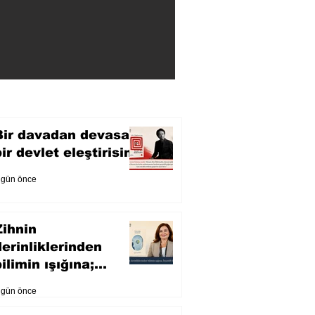
Bir davadan devasa
bir devlet eleştirisine
 gün önce
Zihnin
derinliklerinden
ilimin ışığına;
İnsanlık Karnesi
 gün önce