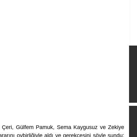
 Çeri, Gülfem Pamuk, Sema Kaygusuz ve Zekiye 
rarını oybirliğiyle aldı ve gerekçesini şöyle sundu: 