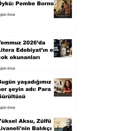
Öykü: Pembe Bornoz
 gün önce
Temmuz 2026’da
Litera Edebiyat’ın en
çok okunanları
 gün önce
Bugün yaşadığımız
her şeyin adı: Para
Gürültüsü
 gün önce
Yüksel Aksu, Zülfü
Livaneli'nin Balıkçı