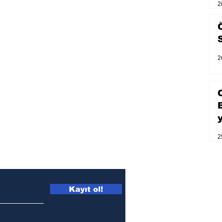
2
2
2
Kayıt ol!