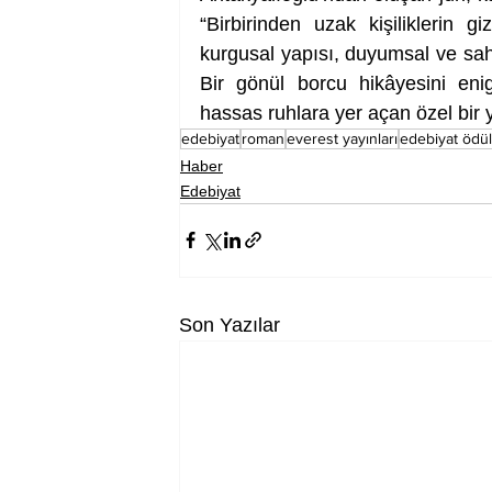
“Birbirinden uzak kişiliklerin gi
kurgusal yapısı, duyumsal ve sahi
Bir gönül borcu hikâyesini eni
hassas ruhlara yer açan özel bir 
edebiyat
roman
everest yayınları
edebiyat ödül
Haber
Edebiyat
Son Yazılar