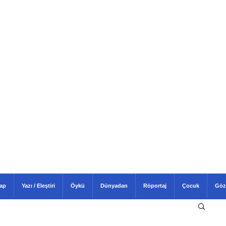
tap
Yazı / Eleştiri
Öykü
Dünyadan
Röportaj
Çocuk
Göz