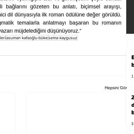
zli bağlarını gözeten bu anlatı, biçimsel arayışı, 
ci dil dünyasıyla ilk roman ödülüne değer görüldü. 
gmatik temalarla anlatmayı başaran bu romanın 
yazarı müjdelediğini düşünüyoruz.”
leri
asuman kafaoğlu-büke
sema kaygusuz
1
Hepsini Gör
b
3