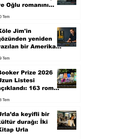
ve Oğlu romanını
sinemaya uyarlıyor
0 Tem
Köle Jim'in
gözünden yeniden
yazılan bir Amerikan
klasiği
9 Tem
Booker Prize 2026
Uzun Listesi
açıklandı: 163 roman
arasından seçilen 13
8 Tem
eser yarışacak
rla’da keyifli bir
kültür durağı: İki
Kitap Urla