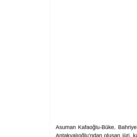
Asuman Kafaoğlu-Büke, Bahriye
Antakyalıoğlu’ndan oluşan jüri, ka