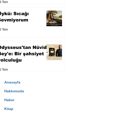
8 Tem
Öykü: Sıcağı
Sevmiyorum
6 Tem
Odysseus'tan Nüvid
Bey'e: Bir şahsiyet
yolculuğu
5 Tem
Anasayfa
Hakkımızda
Haber
Kitap