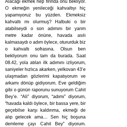
Alacağı ekmek hep fırında onu bekliyor. 
O ekmeğin yenileceği kahvaltıyı hiç 
yapamıyoruz bu yüzden. Ekmeksiz 
kahvaltı mı olurmuş? Halbuki o bir 
atabilseydi o son adımını bir yarım 
metre kadar önüne, havada asılı 
kalmasaydı o adım öylece, otururduk biz 
o kahvaltı sofrasına. Olsun ben 
bekliyorum onu tam da burada. Saat 
08.42, yola atılan ilk adımını izliyorum, 
saniyeler hızlıca akarken, yelkovan 43’e 
ulaşmadan gözlerimi kapatıyorum ve 
arkamı dönüp gidiyorum. Eve geldiğim 
gibi o günün raporunu sunuyorum Cahit 
Bey’e. “Ali” diyorum, “adımı” diyorum, 
“havada kaldı öylece, bir bassa yere, bir 
geçebilse karşı kaldırıma, ekmeği de 
alıp gelecek ama… Sen hiç boşuna 
demleme çayı Cahit Bey” diyorum. 