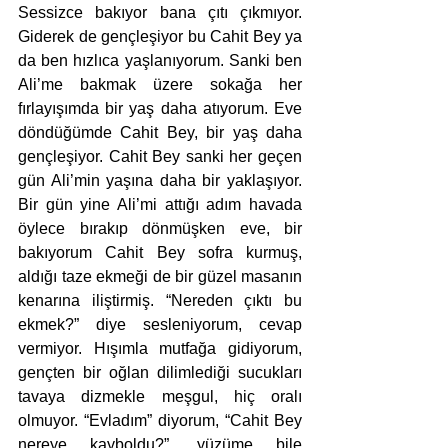
Sessizce bakıyor bana çıtı çıkmıyor. 
Giderek de gençleşiyor bu Cahit Bey ya 
da ben hızlıca yaşlanıyorum. Sanki ben 
Ali’me bakmak üzere sokağa her 
fırlayışımda bir yaş daha atıyorum. Eve 
döndüğümde Cahit Bey, bir yaş daha 
gençleşiyor. Cahit Bey sanki her geçen 
gün Ali’min yaşına daha bir yaklaşıyor. 
Bir gün yine Ali’mi attığı adım havada 
öylece bırakıp dönmüşken eve, bir 
bakıyorum Cahit Bey sofra kurmuş, 
aldığı taze ekmeği de bir güzel masanın 
kenarına iliştirmiş. “Nereden çıktı bu 
ekmek?” diye sesleniyorum, cevap 
vermiyor. Hışımla mutfağa gidiyorum, 
gençten bir oğlan dilimlediği sucukları 
tavaya dizmekle meşgul, hiç oralı 
olmuyor. “Evladım” diyorum, “Cahit Bey 
nereye kayboldu?”, yüzüme bile 