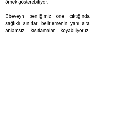
örnek gösterebiliyor.
Ebeveyn benliğimiz öne çıktığında 
sağlıklı sınırları belirlemenin yanı sıra 
anlamsız kısıtlamalar koyabiliyoruz. 
Yeğenim “Büyüyünce futbolcu 
olacağım” demişti. Yanıtım, “O üniversite 
okunacak. Futbolcu olacaksan da spor 
üniversitesine gideceksin.” oldu. Şaşırdı 
kaldı çocuk. Kendime inanamadım, 
ailem nasıl kazımışsa bilinçaltıma, pat 
çıkıverdi. Böyle parmak sallayan 
tutumlarımız çocukları bizden 
uzaklaştırıyor. Çocuk benliğimizle 
hareket etmeyi daha fazla önemsesek 
iyi olacak.
Kitap okuma meselesinde de öyle. 
Görev, zorunluluk olarak dayatmak 