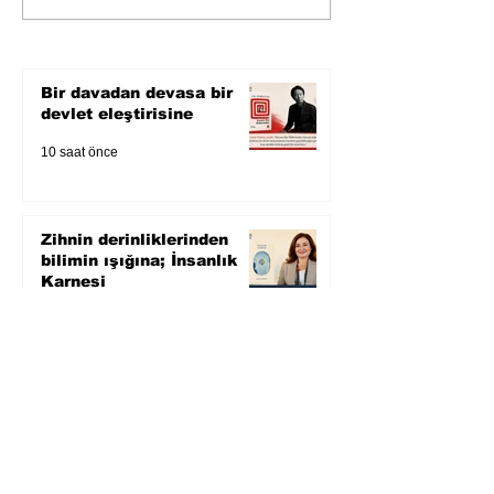
bilimin ışığına; İnsanlık
Karnesi
Bir davadan devasa bir
devlet eleştirisine
10 saat önce
Zihnin derinliklerinden
bilimin ışığına; İnsanlık
Karnesi
2 gün önce
Öykü: Pembe Bornoz
3 gün önce