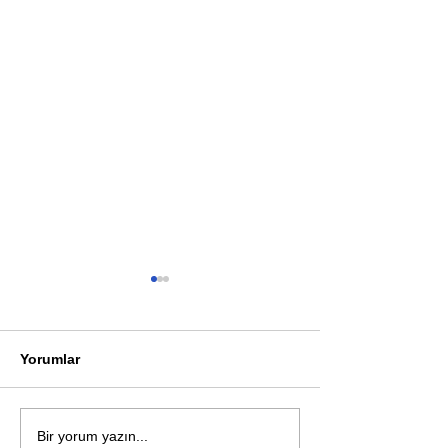
Yorumlar
Öykü: Pembe B
Zihnin derinliklerinden
Bir yorum yazın...