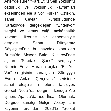
Arter’de süren “Farz Et Ki Sen Yoksun”u 
özgürlük ve yoksunluk kavramları 
ekseninden ele alıyor. Furkan Öztekin, 
Taner Ceylan küratörlüğünde 
Karaköy’de gerçekleşen “Enteriyör” 
sergisi ve temas ettiği mekânsallık 
kavramı üzerine bir denemesiyle 
dergide. Sanat Dünyamız 
Söyleşileri’nin bu sayıdaki konukları 
Bursa’da Meteor Balat Kültürevi’nde 
açılan “Sıradaki Şarkı” sergisiyle 
Nermin Er ve Hara’da açılan “Bir Yer 
Var” sergisinin sanatçıları. Süreyyya 
Evren “Anlam Çerçevesi” serisinde 
sanat eleştirisinin rolünü tartışıyor. 
Görsel Notlar’da derginin konuğu Alp 
İşmen, Ajanda’da ise İhsan Oturmak. 
Dergide sanatçı Gülçin Aksoy, ani 
kaybının ardından, 2023’te “Şefkat 