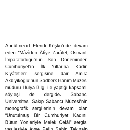
Abdülmecid Efendi Köşkü’nde devam 
eden “Mâzîden Âtîye Zarâfet, Osmanlı 
İmparatorluğu’nun Son Döneminden 
Cumhuriyet’in İlk Yıllarına Kadın 
Kıyâfetleri” sergisine dair Amira 
Akbıyıkoğlu’nun Sadberk Hanım Müzesi 
müdürü Hülya Bilgi ile yaptığı kapsamlı 
söyleşi de dergide. Sabancı 
Üniversitesi Sakıp Sabancı Müzesi’nin 
monografik sergilerinin devamı olan 
“Unutulmuş Bir Cumhuriyet Kadını: 
Bütün Yönleriyle Melek Celâl” sergisi 
vesilesiyle Ayşe Pelin Şahin Tekinalp 