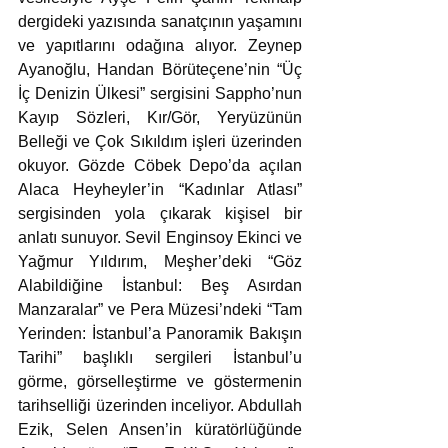
dergideki yazısında sanatçının yaşamını 
ve yapıtlarını odağına alıyor. Zeynep 
Ayanoğlu, Handan Börüteçene’nin “Üç 
İç Denizin Ülkesi” sergisini Sappho’nun 
Kayıp Sözleri, Kır/Gör, Yeryüzünün 
Belleği ve Çok Sıkıldım işleri üzerinden 
okuyor. Gözde Cöbek Depo’da açılan 
Alaca Heyheyler’in “Kadınlar Atlası” 
sergisinden yola çıkarak kişisel bir 
anlatı sunuyor. Sevil Enginsoy Ekinci ve 
Yağmur Yıldırım, Meşher’deki “Göz 
Alabildiğine İstanbul: Beş Asırdan 
Manzaralar” ve Pera Müzesi’ndeki “Tam 
Yerinden: İstanbul’a Panoramik Bakışın 
Tarihi” başlıklı sergileri İstanbul’u 
görme, görselleştirme ve göstermenin 
tarihselliği üzerinden inceliyor. Abdullah 
Ezik, Selen Ansen’in küratörlüğünde 