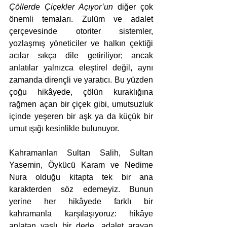
Çöllerde Çiçekler Açıyor’un 
diğer çok 
önemli temaları. Zulüm ve adalet 
çerçevesinde otoriter sistemler, 
yozlaşmış yöneticiler ve halkın çektiği 
acılar sıkça dile getiriliyor; ancak 
anlatılar yalnızca eleştirel değil, aynı 
zamanda dirençli ve yaratıcı. Bu yüzden 
çoğu hikâyede, çölün kuraklığına 
rağmen açan bir çiçek gibi, umutsuzluk 
içinde yeşeren bir aşk ya da küçük bir 
umut ışığı kesinlikle bulunuyor.
Kahramanları Sultan Salih, Sultan 
Yasemin, Öykücü Karam ve Nedime 
Nura olduğu kitapta tek bir ana 
karakterden söz edemeyiz. Bunun 
yerine her hikâyede farklı bir 
kahramanla karşılaşıyoruz: hikâye 
anlatan yaşlı bir dede, adalet arayan 