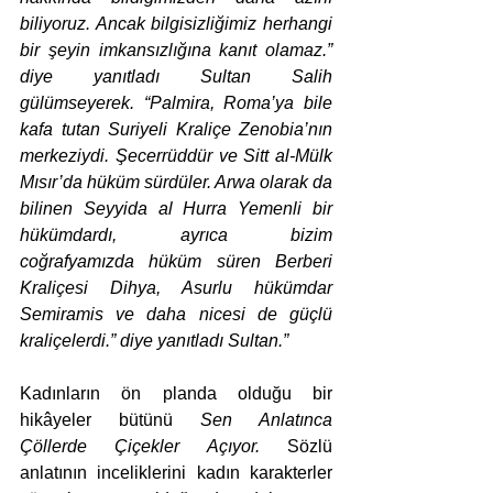
biliyoruz. Ancak bilgisizliğimiz herhangi 
bir şeyin imkansızlığına kanıt olamaz.” 
diye yanıtladı Sultan Salih 
gülümseyerek. “Palmira, Roma’ya bile 
kafa tutan Suriyeli Kraliçe Zenobia’nın 
merkeziydi. Şecerrüddür ve Sitt al-Mülk 
Mısır’da hüküm sürdüler. Arwa olarak da 
bilinen Seyyida al Hurra Yemenli bir 
hükümdardı, ayrıca bizim 
coğrafyamızda hüküm süren Berberi 
Kraliçesi Dihya, Asurlu hükümdar 
Semiramis ve daha nicesi de güçlü 
kraliçelerdi.” diye yanıtladı Sultan.” 
Kadınların ön planda olduğu bir 
hikâyeler bütünü 
Sen Anlatınca 
Çöllerde Çiçekler Açıyor. 
Sözlü 
anlatının inceliklerini kadın karakterler 