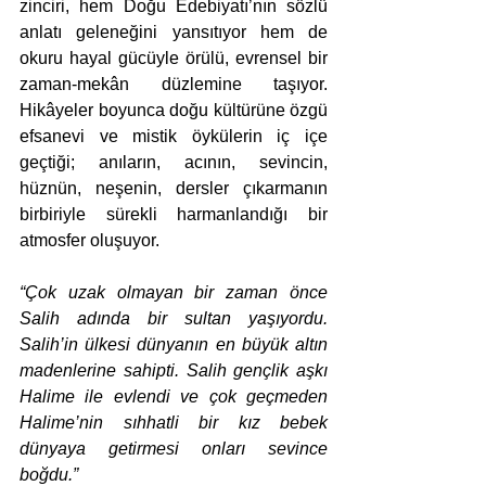
zinciri, hem Doğu Edebiyatı’nın sözlü 
anlatı geleneğini yansıtıyor hem de 
okuru hayal gücüyle örülü, evrensel bir 
zaman-mekân düzlemine taşıyor. 
Hikâyeler boyunca doğu kültürüne özgü 
efsanevi ve mistik öykülerin iç içe 
geçtiği; anıların, acının, sevincin, 
hüznün, neşenin, dersler çıkarmanın 
birbiriyle sürekli harmanlandığı bir 
atmosfer oluşuyor.
“Çok uzak olmayan bir zaman önce 
Salih adında bir sultan yaşıyordu. 
Salih’in ülkesi dünyanın en büyük altın 
madenlerine sahipti. Salih gençlik aşkı 
Halime ile evlendi ve çok geçmeden 
Halime’nin sıhhatli bir kız bebek 
dünyaya getirmesi onları sevince 
boğdu.” 