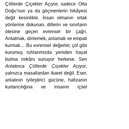
Çöllerde Çiçekler Açıyor, sadece Orta 
Doğu’nun ya da göçmenlerin hikâyesi 
değil kesinlikle. İnsan olmanın ortak 
yönlerine dokunan, dillerin ve sınırların 
ötesine geçen evrensel bir çağrı. 
Anlatmak, dinlemek, anlamak ve empati 
kurmak… Bu evrensel değerler, çöl gibi 
kurumuş ruhlarımızda yeniden hayat 
bulma imkânı sunuyor herkese. 
Sen 
Anlatınca Çöllerde Çiçekler Açıyor
, 
yalnızca masallardan ibaret değil. Eser, 
anlatının iyileştirici gücüne, hafızanın 
kurtarıcılığına ve insanın içsel 
yolculuğuna dair güçlü bir edebi 
manifesto. Rafik Schami’nin edebiyatı, 
Doğu’nun anlatı geleneklerini Batı’nın 
yazılı kültürüyle harmanlarken; bizlere 
anlatmanın, dinlemenin ve paylaşmanın 
ne kadar hayati olduğunu hatırlatıyor.